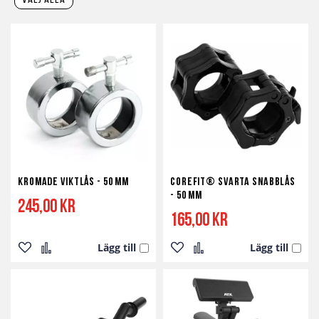
välj alla
Kromade Viktlås - 50 mm
Corefit® Svarta Snabblås
- 50 mm
245,00 kr
165,00 kr
Lägg till
Lägg till
Lägg
Lägg
Lägg
Lägg
till
till
till
till
i
i
i
i