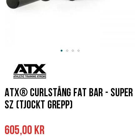
Hoppa
till
början
av
bildgalleriet
ATX® Curlstång Fat Bar - Super
SZ (Tjockt Grepp)
605,00 kr