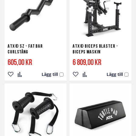
önskelista
jämför
önskelista
jämför
ATX® SZ - Fat Bar
ATX® Biceps Blaster -
Curlstång
Biceps Maskin
605,00 kr
6 809,00 kr
Lägg till
Lägg till
Lägg
Lägg
Lägg
Lägg
till
till
till
till
i
i
i
i
önskelista
jämför
önskelista
jämför