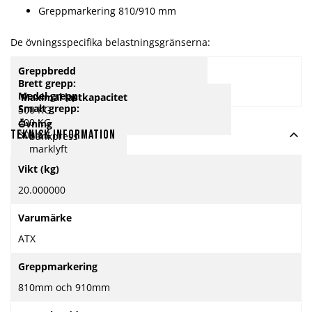
Greppmarkering 810/910 mm
De övningsspecifika belastningsgränserna:
Greppbredd
Brett grepp:
Medel grepp:
Maximal lastkapacitet
Smalt grepp:
500 KG
400 KG
Övning
300 KG
Teknisk information
bänkpress
marklyft
Mer
knäböj
Vikt (kg)
information
20.000000
Varumärke
ATX
Greppmarkering
810mm och 910mm