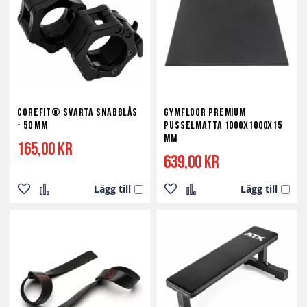
önskelista
jämför
önskelista
jämför
Corefit® Svarta Snabblås
Gymfloor Premium
- 50 mm
Pusselmatta 1000x1000x15
mm
165,00 kr
639,00 kr
Lägg till
Lägg till
Lägg
Lägg
Lägg
Lägg
till
till
till
till
i
i
i
i
önskelista
jämför
önskelista
jämför