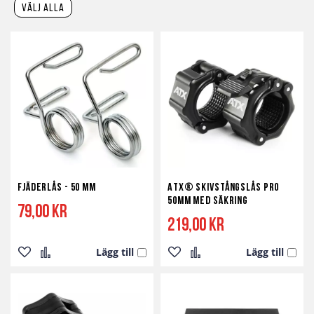
välj alla
Fjäderlås - 50 mm
ATX® Skivstångslås Pro
50mm med Säkring
79,00 kr
219,00 kr
Lägg till
Lägg till
Lägg
Lägg
Lägg
Lägg
till
till
till
till
i
i
i
i