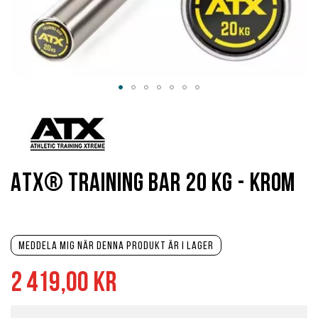
Hoppa
till
början
av
bildgalleriet
ATX® Training Bar 20 kg - Krom
Meddela mig när denna produkt är i lager
2 419,00 kr