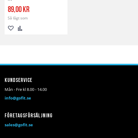
89,00 kr
Så lågt som
Lägg
Lägg
till
till
i
i
önskelista
jämför
Kundservice
Mån - Fre kl 8.00 - 14.00
info@gofit.se
Företagsförsäljning
sales@gofit.se