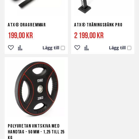
ATX® Dragremmar
ATX® Träningsbänk Pro
199,00 kr
2 199,00 kr
Lägg till
Lägg till
Lägg
Lägg
Lägg
Lägg
till
till
till
till
i
i
i
i
önskelista
jämför
önskelista
jämför
Polyuretan viktskiva med
handtag - 50 mm - 1,25 till 25
kg