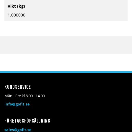
Mer
Vikt (kg)
information
1.000000
Kundservice
Mån - Fre kl 8.00 - 14.00
info@gofit.se
Företagsförsäljning
sales@gofit.se