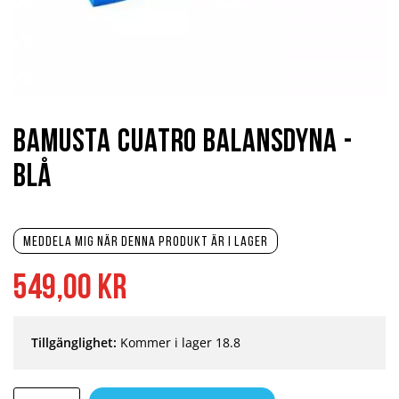
Hoppa
till
början
Bamusta Cuatro Balansdyna -
av
bildgalleriet
Blå
Meddela mig när denna produkt är i lager
549,00 kr
Tillgänglighet:
Kommer i lager 18.8