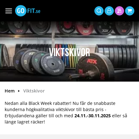
Hoppa
till
Växla
Mitt
innehållet
Sök
Min offer
Min 
Nav
konto
Viktskivor
Hem
Viktskivor
Nedan alla Black Week rabatter! Nu får de snabbaste
kunderna högkvalitativa viktskivor till bästa pris -
Erbjudandena gäller till och med
24.11.-30.11.2025
eller så
länge lagret räcker!