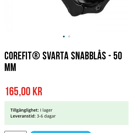
Hoppa
till
början
Corefit® Svarta Snabblås - 50
av
bildgalleriet
mm
165,00 kr
Tillgänglighet:
I lager
Leveranstid:
3-6 dagar