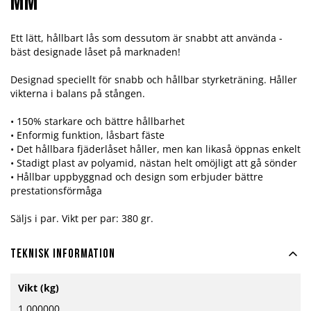
mm
Ett lätt, hållbart lås som dessutom är snabbt att använda -
bäst designade låset på marknaden!
Designad speciellt för snabb och hållbar styrketräning. Håller
vikterna i balans på stången.
• 150% starkare och bättre hållbarhet
• Enformig funktion, låsbart fäste
• Det hållbara fjäderlåset håller, men kan likaså öppnas enkelt
• Stadigt plast av polyamid, nästan helt omöjligt att gå sönder
• Hållbar uppbyggnad och design som erbjuder bättre
prestationsförmåga
Säljs i par. Vikt per par: 380 gr.
Teknisk information
Mer
Vikt (kg)
information
1.000000