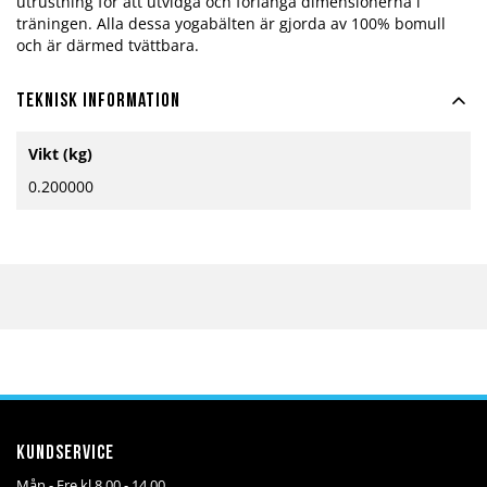
utrustning för att utvidga och förlänga dimensionerna i
träningen. Alla dessa yogabälten är gjorda av 100% bomull
och är därmed tvättbara.
Teknisk information
Mer
Vikt (kg)
information
0.200000
Kundservice
Mån - Fre kl 8.00 - 14.00