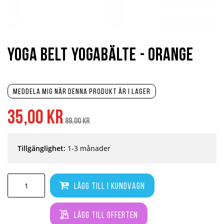
Hoppa
till
början
Yoga Belt Yogabälte - Orange
av
bildgalleriet
Meddela mig när denna produkt är i lager
Specialpris
Ordinarie
35,00 kr
pris
89,00 kr
Tillgänglighet:
1-3 månader
Lägg till i kundvagn
Lägg till offerten