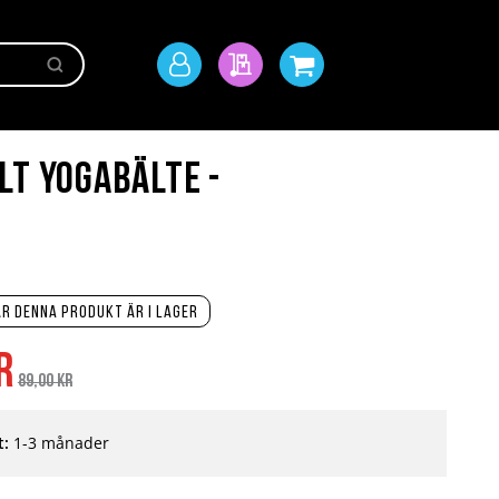
Sök
Mitt
Min offert
Min kundvagn
konto
lt Yogabälte -
r denna produkt är i lager
Ordinarie
r
pris
89,00 kr
t:
1-3 månader