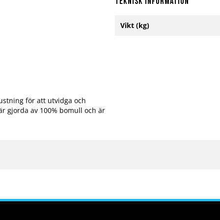
Teknisk information
Mer
Vikt (kg)
information
ustning för att utvidga och
är gjorda av 100% bomull och är