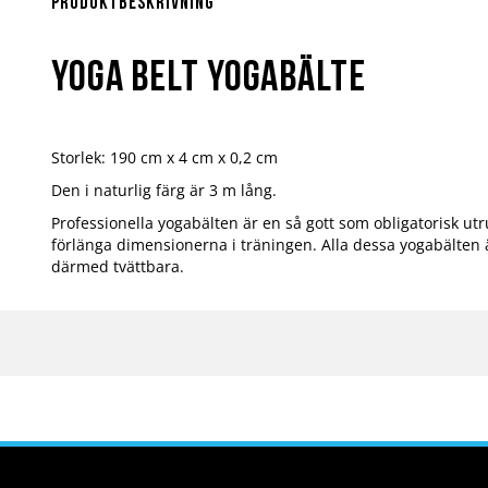
början
Produktbeskrivning
av
bildgalleriet
Yoga Belt Yogabälte
Storlek: 190 cm x 4 cm x 0,2 cm
Den i naturlig färg är 3 m lång.
Professionella yogabälten är en så gott som obligatorisk utr
förlänga dimensionerna i träningen. Alla dessa yogabälten 
därmed tvättbara.