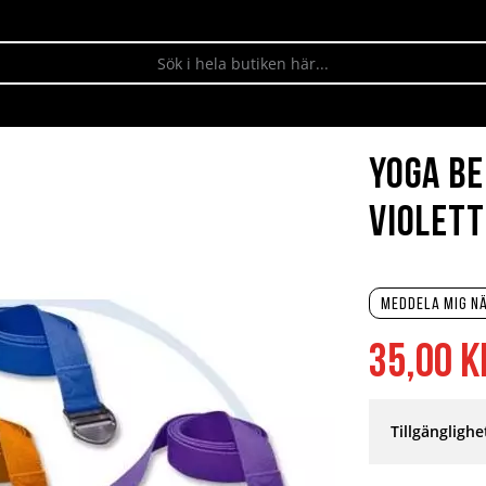
Yoga Be
Violett
Meddela mig nä
Specialpris
35,00 k
Tillgänglighe