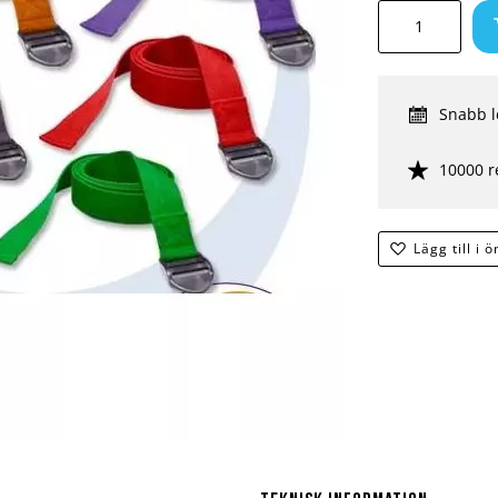
Snabb l
10000 r
Lägg till i 