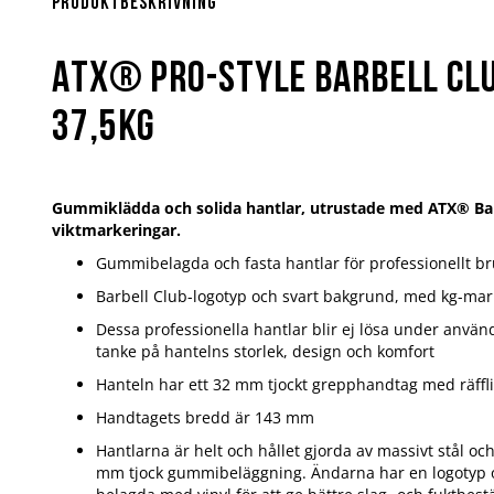
början
Produktbeskrivning
av
bildgalleriet
ATX® PRO-Style Barbell Cl
37,5kg
Gummiklädda och solida hantlar, utrustade med ATX® Bar
viktmarkeringar.
Gummibelagda och fasta hantlar för professionellt b
Barbell Club-logotyp och svart bakgrund, med kg-mar
Dessa professionella hantlar blir ej lösa under använ
tanke på hantelns storlek, design och komfort
Hanteln har ett 32 mm tjockt grepphandtag med räffli
Handtagets bredd är 143 mm
Hantlarna är helt och hållet gjorda av massivt stål oc
mm tjock gummibeläggning. Ändarna har en logotyp 