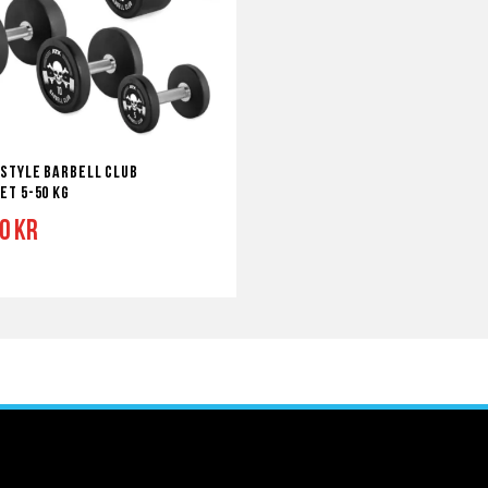
Style Barbell Club
et 5-50 kg
00 kr
a
ör