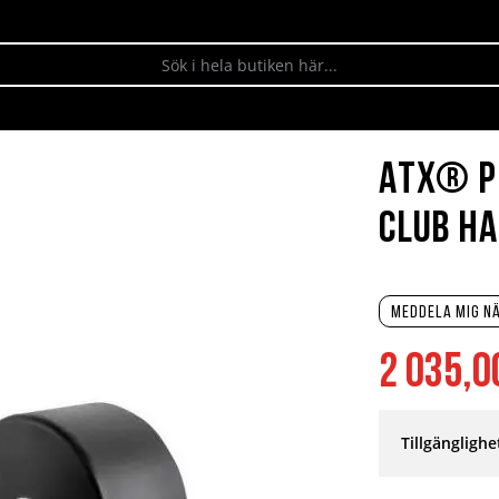
ATX® P
Club ha
Meddela mig nä
2 035,0
Tillgänglighe