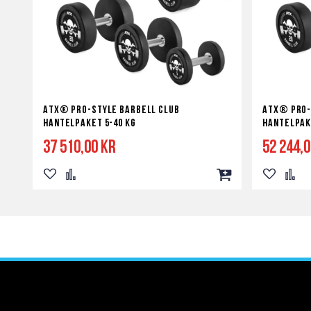
ATX® PRO-Style Barbell Club
ATX® PRO-
hantelpaket 5-40 kg
hantelpak
37 510,00 kr
52 244,
Lägg
Lägg
Lägg
Lägg
Lägg
till
till
till
till
till
i
i
i
i
i
önskelista
jämför
kundvagn
önskelist
jämf