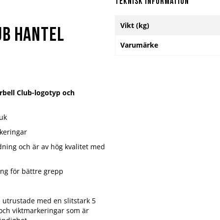
Teknisk information
Mer
Vikt (kg)
information
ub hantel
Varumärke
bell Club-logotyp och
ruk
keringar
dning och är av hög kvalitet med
ng för bättre grepp
h utrustade med en slitstark 5
och viktmarkeringar som är