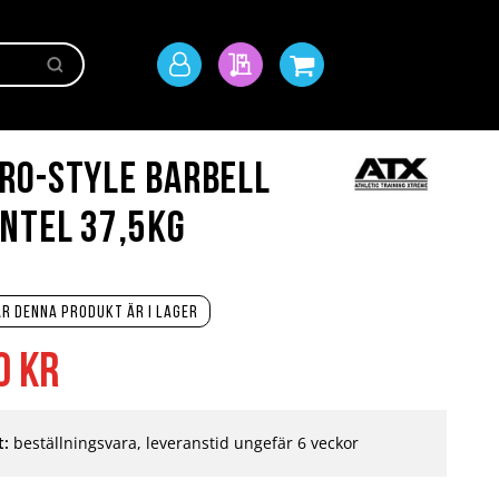
Sök
Mitt
Min offert
Min kundvagn
konto
RO-Style Barbell
ntel 37,5kg
r denna produkt är i lager
0 kr
t:
beställningsvara, leveranstid ungefär 6 veckor