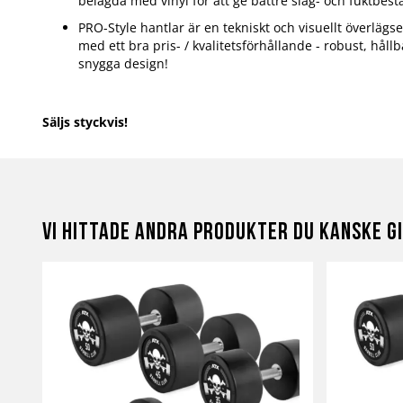
belagda med vinyl för att ge bättre slag- och fuktbest
PRO-Style hantlar är en tekniskt och visuellt överlägse
med ett bra pris- / kvalitetsförhållande - robust, håll
snygga design!
Säljs styckvis!
Vi hittade andra produkter du kanske gi