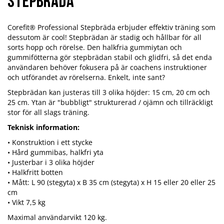
Stepbräda
Corefit® Professional Stepbräda erbjuder effektiv träning som
dessutom är cool! Stepbrädan är stadig och hållbar för all
sorts hopp och rörelse. Den halkfria gummiytan och
gummifötterna gör stepbrädan stabil och glidfri, så det enda
användaren behöver fokusera på är coachens instruktioner
och utförandet av rörelserna. Enkelt, inte sant?
Stepbrädan kan justeras till 3 olika höjder: 15 cm, 20 cm och
25 cm. Ytan är "bubbligt" strukturerad / ojämn och tillräckligt
stor för all slags träning.
Teknisk information:
• Konstruktion i ett stycke
• Hård gummibas, halkfri yta
• Justerbar i 3 olika höjder
• Halkfritt botten
• Mått: L 90 (stegyta) x B 35 cm (stegyta) x H 15 eller 20 eller 25
cm
• Vikt 7,5 kg
Maximal användarvikt 120 kg.