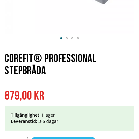
Hoppa
till
början
Corefit® Professional
av
bildgalleriet
Stepbräda
879,00 kr
Tillgänglighet:
I lager
Leveranstid:
3-6 dagar