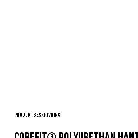
Produktbeskrivning
Corefit® Polyurethan Hante