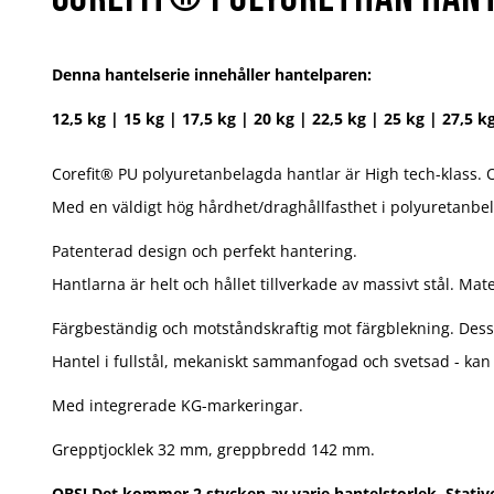
Denna hantelserie innehåller hantelparen:
12,5 kg | 15 kg | 17,5 kg | 20 kg | 22,5 kg | 25 kg | 27,5 k
Corefit® PU polyuretanbelagda hantlar är High tech-klass
Med en väldigt hög hårdhet/draghållfasthet i polyuretanbe
Patenterad design och perfekt hantering.
Hantlarna är helt och hållet tillverkade av massivt stål. Mate
Färgbeständig och motståndskraftig mot färgblekning. Dessut
Hantel i fullstål, mekaniskt sammanfogad och svetsad - kan 
Med integrerade KG-markeringar.
Grepptjocklek 32 mm, greppbredd 142 mm.
OBS! Det kommer 2 stycken av varje hantelstorlek. Stativet 