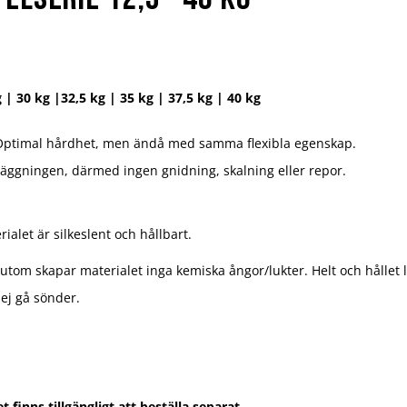
g | 30 kg |32,5 kg | 35 kg | 37,5 kg | 40 kg
. Optimal hårdhet, men ändå med samma flexibla egenskap.
läggningen, därmed ingen gnidning, skalning eller repor.
rialet är silkeslent och hållbart.
om skapar materialet inga kemiska ångor/lukter. Helt och hållet lu
ej gå sönder.
finns tillgängligt att beställa separat.