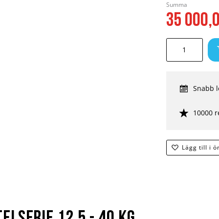
Summa
35 000,
Snabb l
10000 r
Lägg till i 
lserie 12,5 - 40 kg