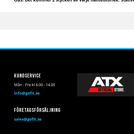
Kundservice
Mån - Fre kl 8.00 - 14.00
info@gofit.se
Företagsförsäljning
sales@gofit.se