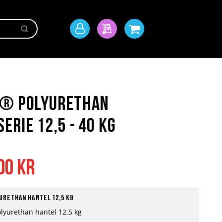
Sök
Mitt
Min offert
Min kundvagn
konto
t® Polyurethan
erie 12,5 - 40 kg
00 kr
urethan hantel 12,5 kg
olyurethan hantel 12,5 kg