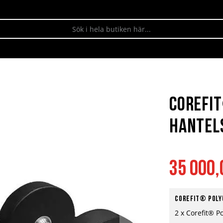
Corefi
Hantels
35 000,
Corefit® Poly
2 x Corefit® P