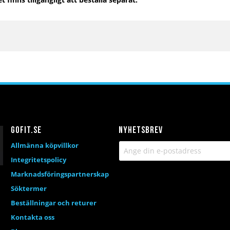
Gofit.se
Nyhetsbrev
Allmänna köpvillkor
Integritetspolicy
Marknadsföringspartnerskap
Söktermer
Beställningar och returer
Kontakta oss