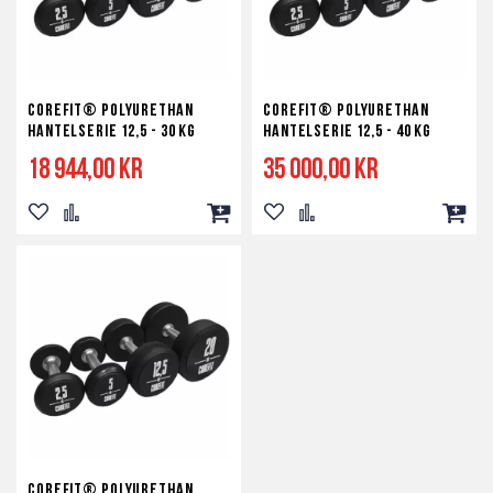
Corefit® Polyurethan
Corefit® Polyurethan
Hantelserie 12,5 - 30 kg
Hantelserie 12,5 - 40 kg
18 944,00 kr
35 000,00 kr
Lägg
Lägg
Lägg
Lägg
Lägg
Lägg
till
till
till
till
till
till
i
i
i
i
i
i
önskelista
jämför
kundvagn
önskelista
jämför
kundv
Corefit® Polyurethan