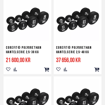
Corefit® Polyurethan
Corefit® Polyurethan
Hantelserie 2,5-30 kg
Hantelserie 2,5-40 kg
21 600,00 kr
37 656,00 kr
Lägg
Lägg
Lägg
Lägg
Lägg
Lägg
till
till
till
till
till
till
i
i
i
i
i
i
önskelista
jämför
kundvagn
önskelista
jämför
kundv