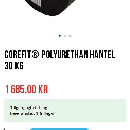
Hoppa
till
början
Corefit® Polyurethan hantel
av
bildgalleriet
30 kg
1 685,00 kr
Tillgänglighet:
I lager
Leveranstid:
3-6 dagar