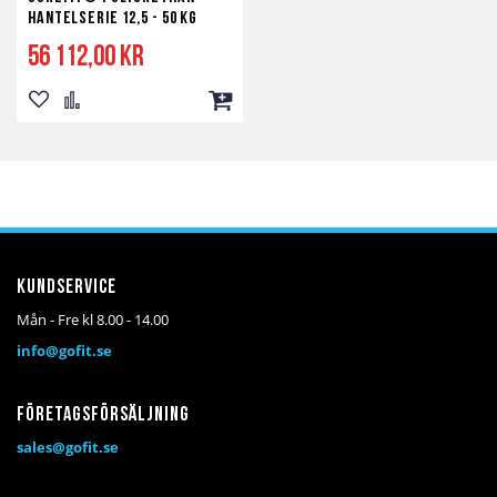
Hantelserie 12,5 - 50 kg
56 112,00 kr
Lägg
Lägg
Lägg
till
till
till
i
i
i
önskelista
jämför
kundvagn
Kundservice
Mån - Fre kl 8.00 - 14.00
info@gofit.se
Företagsförsäljning
sales@gofit.se