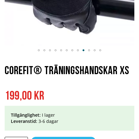
Hoppa
till
början
Corefit® Träningshandskar XS
av
bildgalleriet
199,00 kr
Tillgänglighet:
I lager
Leveranstid:
3-6 dagar