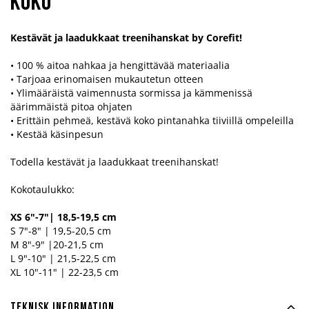
koko
Kestävät ja laadukkaat treenihanskat by Corefit!
• 100 % aitoa nahkaa ja hengittävää materiaalia
• Tarjoaa erinomaisen mukautetun otteen
• Ylimääräistä vaimennusta sormissa ja kämmenissä
äärimmäistä pitoa ohjaten
• Erittäin pehmeä, kestävä koko pintanahka tiiviillä ompeleilla
• Kestää käsinpesun
Todella kestävät ja laadukkaat treenihanskat!
Kokotaulukko:
XS 6"-7"| 18,5-19,5 cm
S 7"-8" | 19,5-20,5 cm
M 8"-9" |20-21,5 cm
L 9"-10" | 21,5-22,5 cm
XL 10"-11" | 22-23,5 cm
Teknisk information