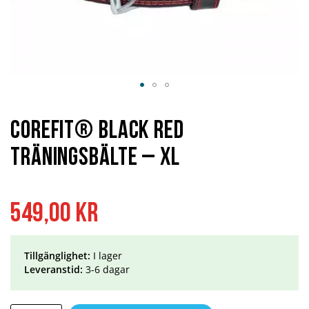
Hoppa
till
början
Corefit® Black Red
av
bildgalleriet
Träningsbälte – XL
549,00 kr
Tillgänglighet:
I lager
Leveranstid:
3-6 dagar