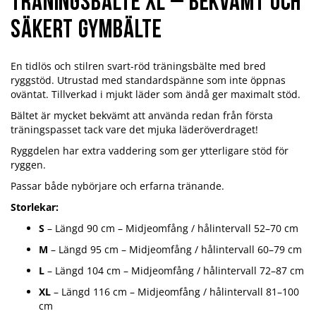
Träningsbälte XL – Bekvämt och
säkert gymbälte
En tidlös och stilren svart-röd träningsbälte med bred
ryggstöd. Utrustad med standardspänne som inte öppnas
oväntat. Tillverkad i mjukt läder som ändå ger maximalt stöd.
Bältet är mycket bekvämt att använda redan från första
träningspasset tack vare det mjuka läderöverdraget!
Ryggdelen har extra vaddering som ger ytterligare stöd för
ryggen.
Passar både nybörjare och erfarna tränande.
Storlekar:
S
– Längd 90 cm – Midjeomfång / hålintervall 52–70 cm
M
– Längd 95 cm – Midjeomfång / hålintervall 60–79 cm
L
– Längd 104 cm – Midjeomfång / hålintervall 72–87 cm
XL
– Längd 116 cm – Midjeomfång / hålintervall 81–100
cm