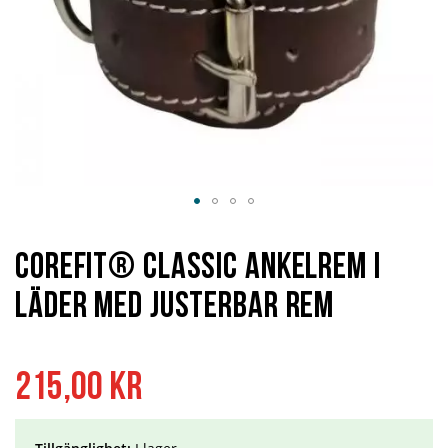
Hoppa
till
början
Corefit® Classic ankelrem i
av
bildgalleriet
läder med justerbar rem
215,00 kr