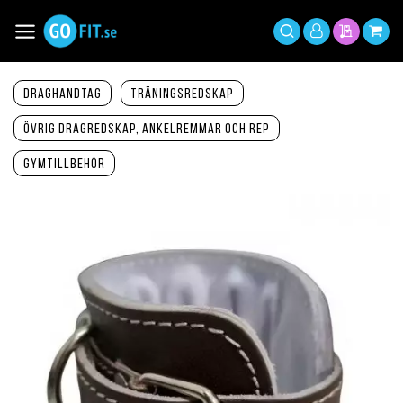
Hoppa
till
Växla
Mitt
innehållet
Sök
Min offer
Min 
Nav
konto
Draghandtag
Träningsredskap
Övrig dragredskap, ankelremmar och rep
Gymtillbehör
Hoppa
till
slutet
av
bildgalleriet