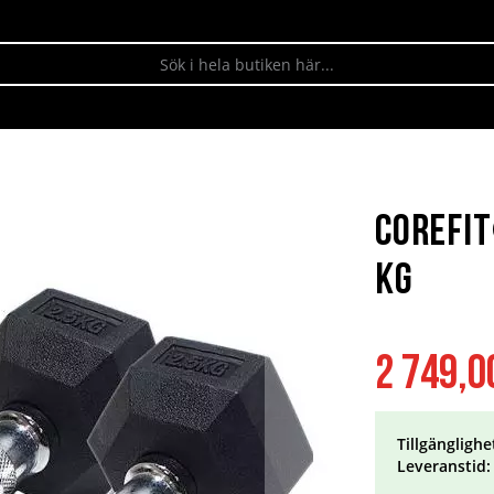
Corefi
kg
2 749,0
Tillgänglighe
Leveranstid: