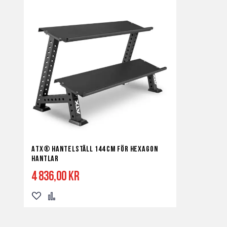
ATX® Hantelställ 144 cm för Hexagon
hantlar
4 836,00 kr
Lägg
Lägg
till
till