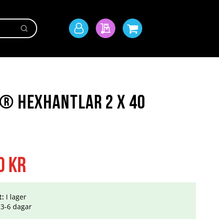
Sök
Mitt
Min offert
Min kundvagn
konto
t® Hexhantlar 2 x 40
0 kr
t:
I lager
3-6 dagar