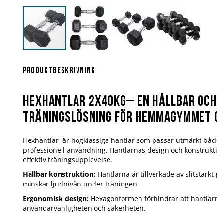
Hoppa
till
början
Produktbeskrivning
av
bildgalleriet
Hexhantlar 2x40kg– En hållbar och
träningslösning för hemmagymmet 
Hexhantlar är högklassiga hantlar som passar utmärkt b
professionell användning. Hantlarnas design och konstrukt
effektiv träningsupplevelse.
Hållbar konstruktion:
Hantlarna är tillverkade av slitstar
minskar ljudnivån under träningen.
Ergonomisk design:
Hexagonformen förhindrar att hantlarna 
användarvänligheten och säkerheten.