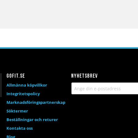
Gofit.se
Nyhetsbrev
Allmänna köpvillkor
Integritetspolicy
Marknadsföringspartnerskap
Söktermer
Beställningar och returer
Kontakta oss
Blog