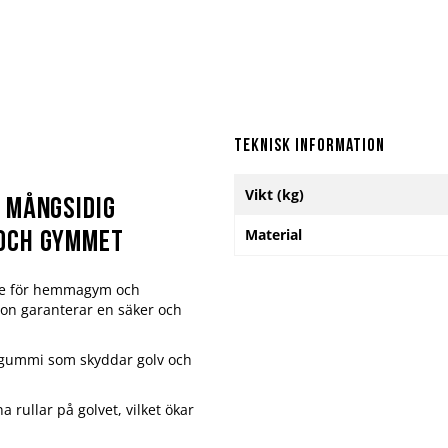
Teknisk information
Mer
Vikt (kg)
information
 mångsidig
Material
och gymmet
åde för hemmagym och
ion garanterar en säker och
kt gummi som skyddar golv och
rullar på golvet, vilket ökar