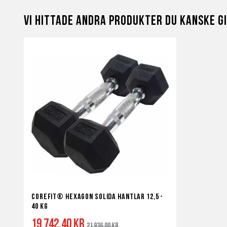
i
i
Vi hittade andra produkter du kanske gi
önskelista
jämför
Corefit® Hexagon Solida Hantlar 12,5 -
40 kg
19 742,40 kr
Ordinarie
21 936,00 kr