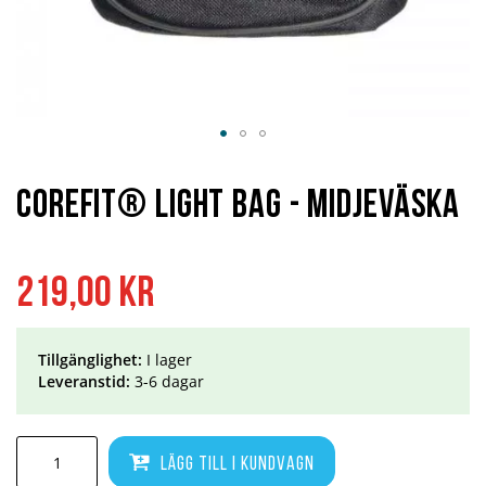
Hoppa
till
början
Corefit® Light Bag - Midjeväska
av
bildgalleriet
219,00 kr
Tillgänglighet:
I lager
Leveranstid:
3-6 dagar
Lägg till i kundvagn