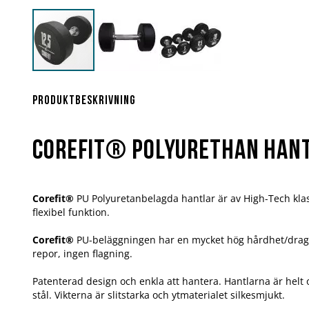
Hoppa
till
början
Produktbeskrivning
av
bildgalleriet
Corefit® Polyurethan hant
Corefit®
PU Polyuretanbelagda hantlar är av High-Tech kla
flexibel funktion.
Corefit®
PU-beläggningen har en mycket hög hårdhet/draghå
repor, ingen flagning.
Patenterad design och enkla att hantera. Hantlarna är helt 
stål. Vikterna är slitstarka och ytmaterialet silkesmjukt.