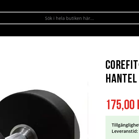
Corefi
hantel 
175,00 
Tillgänglighe
Leveranstid: