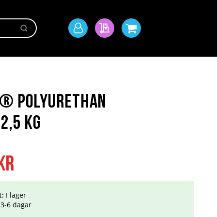
Sök
Mitt
Min offert
Min kundvagn
konto
t® Polyurethan
2,5 kg
kr
t:
I lager
3-6 dagar