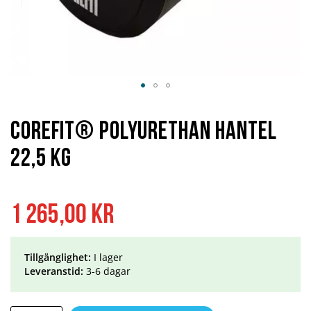
Hoppa
till
början
Corefit® Polyurethan hantel
av
bildgalleriet
22,5 kg
1 265,00 kr
Tillgänglighet:
I lager
Leveranstid:
3-6 dagar