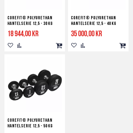
Corefit® Polyurethan
Corefit® Polyurethan
Hantelserie 12,5 - 30 kg
Hantelserie 12,5 - 40 kg
18 944,00 kr
35 000,00 kr
Lägg
Lägg
Lägg
Lägg
Lägg
Lägg
till
till
till
till
till
till
i
i
i
i
i
i
önskelista
jämför
kundvagn
önskelista
jämför
kundv
Corefit® Polyurethan
Hantelserie 12,5 - 50 kg