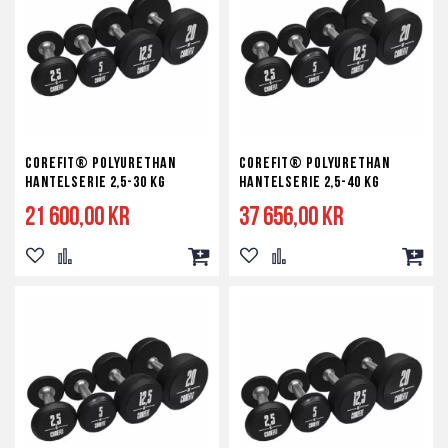
Corefit® Polyurethan
Corefit® Polyurethan
Hantelserie 2,5-30 kg
Hantelserie 2,5-40 kg
21 600,00 kr
37 656,00 kr
Lägg
Lägg
Lägg
Lägg
Lägg
Lägg
till
till
till
till
till
till
i
i
i
i
i
i
önskelista
jämför
kundvagn
önskelista
jämför
kundv