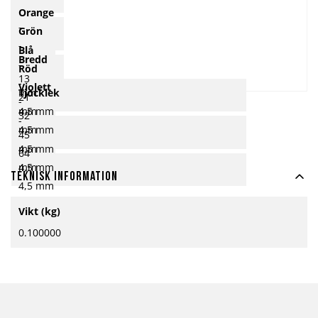
Orange
-
Grön
-
Blå
Bredd
-
Röd
13
-
Violett
Tjocklek
mm
21
-
4,5 mm
mm
32
-
4,5 mm
mm
45
4,5 mm
mm
64
4,5 mm
mm
Teknisk information
4,5 mm
Mer
Vikt (kg)
information
0.100000