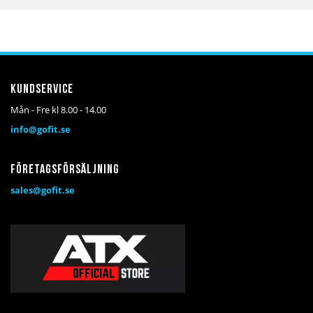
till
till
till
i
i
i
önskelista
jämför
kundvagn
Kundservice
Mån - Fre kl 8.00 - 14.00
info@gofit.se
Företagsförsäljning
sales@gofit.se