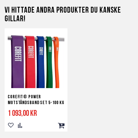
Vi hittade andra produkter du kanske
gillar!
Corefit® Power
motståndsband set 5-100 kg
1 093,00 kr
Lägg
Lägg
Lägg