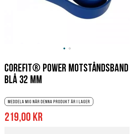
Hoppa
till
början
Corefit® Power motståndsband
av
bildgalleriet
Blå 32 mm
Meddela mig när denna produkt är i lager
219,00 kr