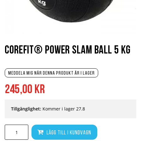
Hoppa
till
början
Corefit® Power Slam Ball 5 kg
av
bildgalleriet
Meddela mig när denna produkt är i lager
245,00 kr
Tillgänglighet:
Kommer i lager 27.8
Lägg till i kundvagn