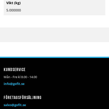
Mer
Vikt (kg)
information
5.000000
Kundservice
Mån - Fre kl 8.00 - 14.00
info@gofit.se
Företagsförsäljning
sales@gofit.se