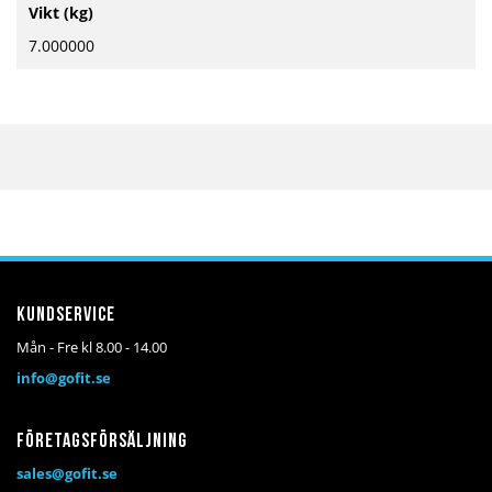
Mer
Vikt (kg)
information
7.000000
Kundservice
Mån - Fre kl 8.00 - 14.00
info@gofit.se
Företagsförsäljning
sales@gofit.se