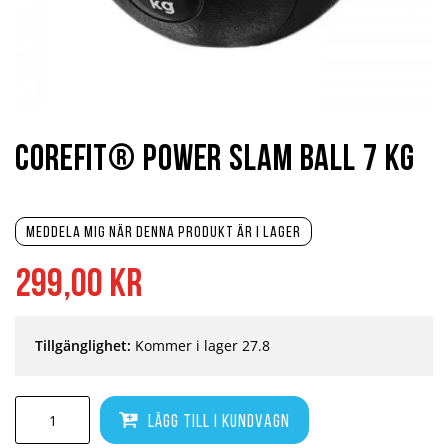
Hoppa
till
början
Corefit® Power Slam Ball 7 kg
av
bildgalleriet
Meddela mig när denna produkt är i lager
299,00 kr
Tillgänglighet:
Kommer i lager 27.8
Lägg till i kundvagn