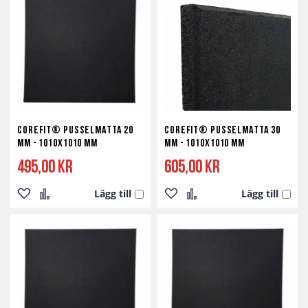
Corefit® Pusselmatta 20
Corefit® Pusselmatta 30
mm - 1010x1010 mm
mm - 1010x1010 mm
495,00 kr
605,00 kr
Lägg till
Lägg till
Lägg
Lägg
Lägg
Lägg
till
till
till
till
i
i
i
i
önskelista
jämför
önskelista
jämför