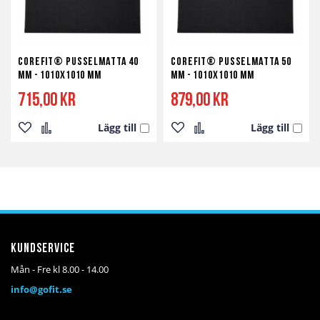
Corefit® Pusselmatta 40
Corefit® Pusselmatta 50
mm - 1010X1010 mm
mm - 1010X1010 mm
715,00 kr
879,00 kr
Lägg till
Lägg till
Lägg
Lägg
Lägg
Lägg
till
till
till
till
i
i
i
i
önskelista
jämför
önskelista
jämför
Kundservice
Mån - Fre kl 8.00 - 14.00
info@gofit.se