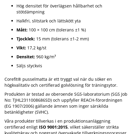
Hög densitet för överlägsen hållbarhet och
stötdämpning
Halkfri, slitstark och lättskött yta
Mått:
100 × 100 cm (tolerans ±1 %)
Tjocklek:
15 mm (tolerans ±1-2 mm)
Vikt:
17,2 kg/st
Densitet:
960 kg/m³
Säljs styckvis
Corefit® pusselmatta är ett tryggt val när du söker en
högkvalitativ och certifierad golvlösning för träningsytor.
Produkten är testad av oberoende SGS-laboratorium (SGS Job
No: TJHL2311008686SD) och uppfyller REACH-förordningen
(EG 1907/2006) gällande ämnen som inger särskilda
betänkligheter (SVHC).
Våra produkter tillverkas i en produktionsanläggning
certifierad enligt
ISO 9001:2015
, vilket säkerställer strikta
kvalitetskrav och noggrant övervakade tillverkningsprocesser.