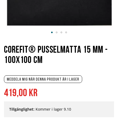
Hoppa
till
början
Corefit® Pusselmatta 15 mm -
av
bildgalleriet
100x100 cm
Meddela mig när denna produkt är i lager
419,00 kr
Tillgänglighet:
Kommer i lager 9.10