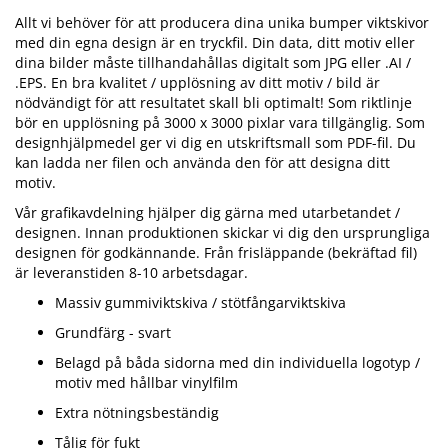
Allt vi behöver för att producera dina unika bumper viktskivor
med din egna design är en tryckfil. Din data, ditt motiv eller
dina bilder måste tillhandahållas digitalt som JPG eller .AI /
.EPS. En bra kvalitet / upplösning av ditt motiv / bild är
nödvändigt för att resultatet skall bli optimalt! Som riktlinje
bör en upplösning på 3000 x 3000 pixlar vara tillgänglig. Som
designhjälpmedel ger vi dig en utskriftsmall som PDF-fil. Du
kan ladda ner filen och använda den för att designa ditt
motiv.
Vår grafikavdelning hjälper dig gärna med utarbetandet /
designen. Innan produktionen skickar vi dig den ursprungliga
designen för godkännande. Från frisläppande (bekräftad fil)
är leveranstiden 8-10 arbetsdagar.
Massiv gummiviktskiva / stötfångarviktskiva
Grundfärg - svart
Belagd på båda sidorna med din individuella logotyp /
motiv med hållbar vinylfilm
Extra nötningsbeständig
Tålig för fukt