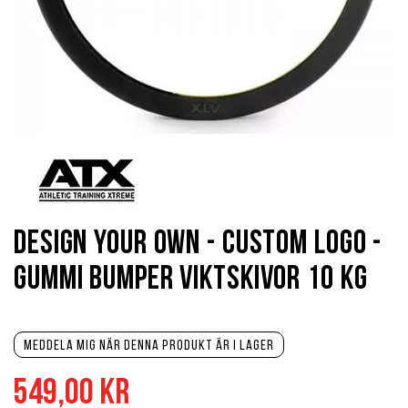
Hoppa
till
början
av
bildgalleriet
Design Your Own - Custom Logo -
Gummi Bumper Viktskivor 10 kg
Meddela mig när denna produkt är i lager
549,00 kr