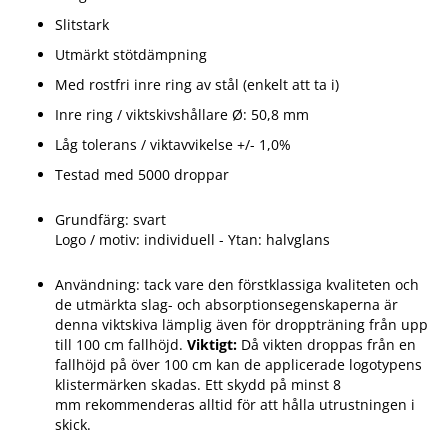
Slitstark
Utmärkt stötdämpning
Med rostfri inre ring av stål (enkelt att ta i)
Inre ring / viktskivshållare Ø: 50,8 mm
Låg tolerans / viktavvikelse +/- 1,0%
Testad med 5000 droppar
Grundfärg: svart
Logo / motiv: individuell - Ytan: halvglans
Användning: tack vare den förstklassiga kvaliteten och
de utmärkta slag- och absorptionsegenskaperna är
denna viktskiva lämplig även för droppträning från upp
till 100 cm fallhöjd.
Viktigt:
Då vikten droppas från en
fallhöjd på över 100 cm kan de applicerade logotypens
klistermärken skadas. Ett skydd på minst 8
mm rekommenderas alltid för att hålla utrustningen i
skick.