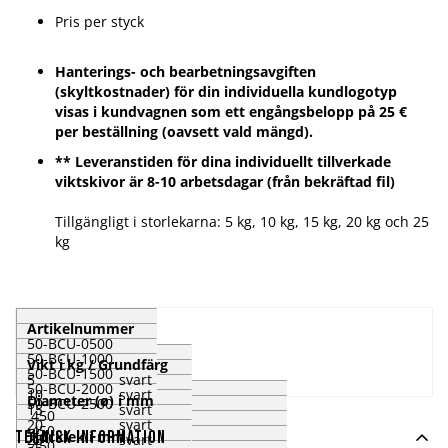
Pris per styck
Hanterings- och bearbetningsavgiften
(skyltkostnader) för din individuella kundlogotyp
visas i kundvagnen som ett engångsbelopp på 25 €
per beställning (oavsett vald mängd).
** Leveranstiden för dina individuellt tillverkade
viktskivor är 8-10 arbetsdagar (från bekräftad fil)
Tillgängligt i storlekarna: 5 kg, 10 kg, 15 kg, 20 kg och 25
kg
Artikelnummer
50-BCU-0500
50-BCU-1000
Vikt i kg / Grundfärg
50-BCU-1500
5 svart
50-BCU-2000
10 svart
Diameter (ø) i mm
50-BCU-2500
15 svart
450
20 svart
450
Tjocklek i mm
Teknisk information
25 svart
450