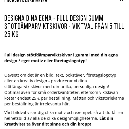
Produktbeskrivning
DESIGNA DINA EGNA -
FULL DESIGN GUMMI
STÖTDÄMPARVIKTSKIVOR -
VIKTVAL
FRÅN 5 TILL
25 KG
Full design stötfdämparviktskivor i gummi med din egna
design / eget motiv eller företagslogotyp!
Oavsett om det är en bild, text, bokstäver, företagslogotyp
eller en kreativ design - producerar vi dina
stötfångarviktskivor med din unika, personliga design!
Optimal även för små orderkvantiteter, eftersom viktskivan
kostar endast 25 € per beställning. Måtten och viktstorlekarna
per beställning är irrelevanta här.
Vårt bildval visar dig olika motiv och exempel, så att du får en
helhetsbild av alla de olika designmöjligheterna.
Låt din
kreativitet ta över ditt sinne och din kropp!