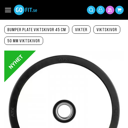
Hoppa
till
Växla
Mitt
innehållet
Sök
Min offer
Min 
Nav
konto
Bumper Plate viktskivor 45 cm
Vikter
Viktskivor
50 mm viktskivor
Hoppa
till
slutet
av
bildgalleriet