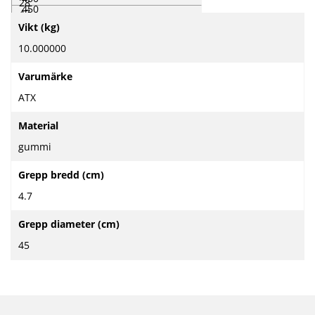
28
450
47
Mer
450
62
Vikt (kg)
information
72
87
10.000000
Varumärke
ATX
Material
gummi
Grepp bredd (cm)
4.7
Grepp diameter (cm)
45