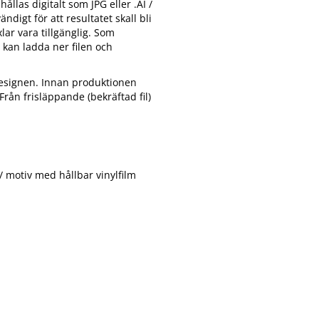
hållas digitalt som JPG eller .AI /
ndigt för att resultatet skall bli
lar vara tillgänglig. Som
 kan ladda ner filen och
designen. Innan produktionen
rån frisläppande (bekräftad fil)
/ motiv med hållbar vinylfilm