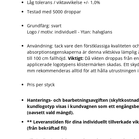
Låg tolerans / viktavvikelse +/- 1,0%
Testad med 5000 droppar
Grundfärg: svart
Logo / motiv: individuell - Ytan: halvglans
Användning: tack vare den förstklassiga kvaliteten oc
absorptionsegenskaperna är denna viktskiva lämplig 
till 100 cm fallhöjd.
Viktigt:
Då vikten droppas från en
applicerade logotypens klistermärken skadas. Ett sky
mm rekommenderas alltid för att hålla utrustningen i 
Pris per styck
Hanterings- och bearbetningsavgiften (skyltkostnade
kundlogotyp visas i kundvagnen som ett engångsbel
(oavsett vald mängd).
** Leveranstiden för dina individuellt tillverkade vi
(från bekräftad fil)