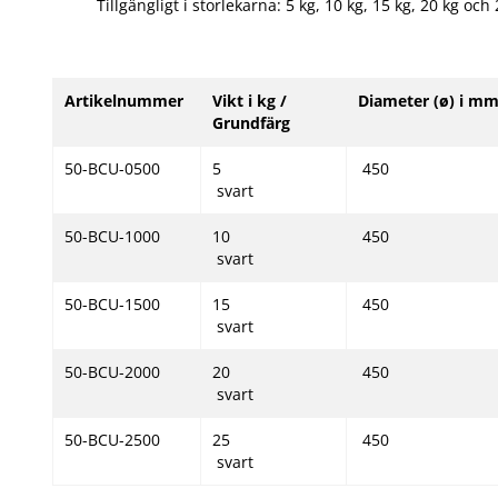
Tillgängligt i storlekarna: 5 kg, 10 kg, 15 kg, 20 kg och
Artikelnummer
Vikt i kg /
Diameter (ø) i m
Grundfärg
50-BCU-0500
5
4
svart
50-BCU-1000
10
4
svart
50-BCU-1500
15
4
svart
50-BCU-2000
20
4
svart
50-BCU-2500
25
4
svart