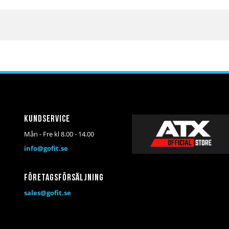
Kundservice
Mån - Fre kl 8.00 - 14.00
info@gofit.se
Företagsförsäljning
sales@gofit.se