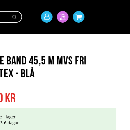
Sök
Mitt
Min offert
Min kundvagn
konto
e Band 45,5 m MVS Fri
tex - Blå
0 kr
t:
I lager
3-6 dagar