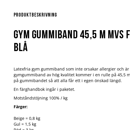
Hoppa
till
början
Produktbeskrivning
av
bildgalleriet
Gym Gummiband 45,5 m MVS Fr
Blå
Latexfria gym gummiband som inte orsakar allergier och är 
gymgummiband av hög kvalitet kommer i en rulle på 45,5 m
på gummibandet så att alla får ett i egen önskad längd.
En färghandbok ingår i paketet.
Motståndstöjning 100% / kg
Färger:
Beige = 0,8 kg
Gul = 1,5 kg
Röd = 3 kg