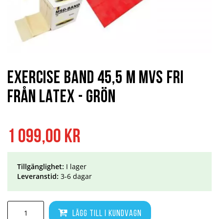
Hoppa
till
början
Exercise Band 45,5 m MVS Fri
av
bildgalleriet
från Latex - Grön
1 099,00 kr
Tillgänglighet:
I lager
Leveranstid:
3-6 dagar
Lägg till i kundvagn