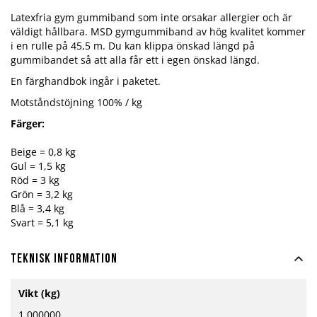
Latexfria gym gummiband som inte orsakar allergier och är
väldigt hållbara. MSD gymgummiband av hög kvalitet kommer
i en rulle på 45,5 m. Du kan klippa önskad längd på
gummibandet så att alla får ett i egen önskad längd.
En färghandbok ingår i paketet.
Motståndstöjning 100% / kg
Färger:
Beige = 0,8 kg
Gul = 1,5 kg
Röd = 3 kg
Grön = 3,2 kg
Blå = 3,4 kg
Svart = 5,1 kg
Teknisk information
Mer
Vikt (kg)
information
1.000000