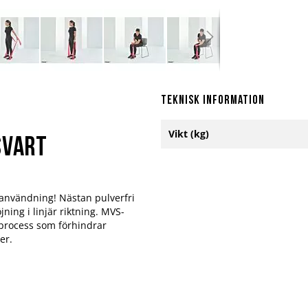
Teknisk information
Mer
Vikt (kg)
information
Svart
 användning! Nästan pulverfri
ing i linjär riktning. MVS-
rocess som förhindrar
er.