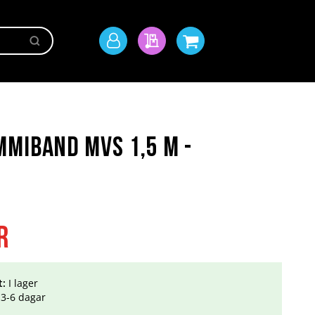
Sök
Mitt
Min offert
Min kundvagn
konto
miband MVS 1,5 m -
r
t:
I lager
3-6 dagar