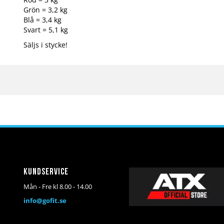
Grön = 3,2 kg
Blå = 3,4 kg
Svart = 5,1 kg
Säljs i stycke!
Kundservice
Mån - Fre kl 8.00 - 14.00
info@gofit.se