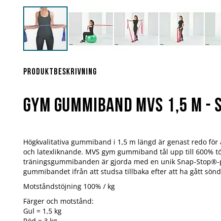
Hoppa
till
början
Produktbeskrivning
av
bildgalleriet
Gym Gummiband MVS 1,5 m - 
Högkvalitativa gummiband i 1,5 m längd är genast redo för
och latexliknande. MVS gym gummiband tål upp till 600% töjn
träningsgummibanden är gjorda med en unik Snap-Stop®-p
gummibandet ifrån att studsa tillbaka efter att ha gått sönd
Motståndstöjning 100% / kg
Färger och motstånd:
Gul = 1,5 kg
Röd = 3 kg