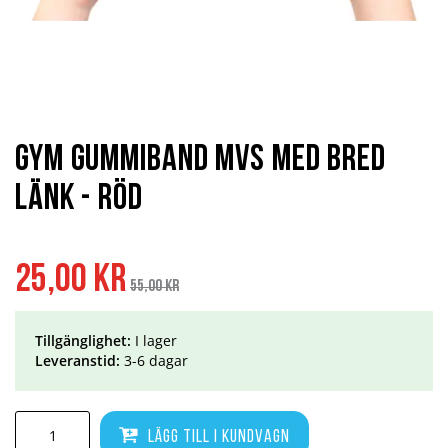
Hoppa
till
början
Gym Gummiband MVS med Bred
av
bildgalleriet
Länk - Röd
Specialpris
Ordinarie
25,00 kr
pris
55,00 kr
Tillgänglighet:
I lager
Leveranstid:
3-6 dagar
Lägg till i kundvagn