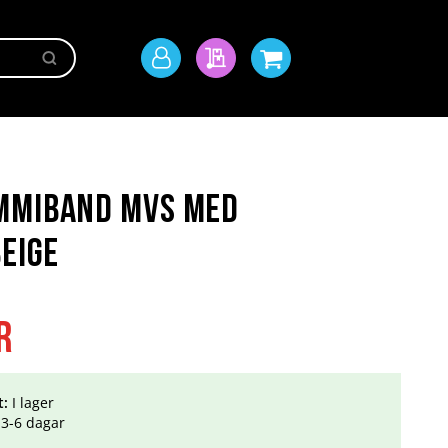
Sök
Mitt
Min offert
Min kundvagn
konto
mmiband MVS med
Beige
r
t:
I lager
3-6 dagar