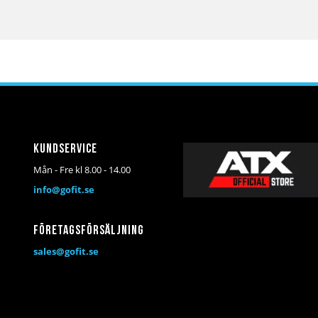
Kundservice
Mån - Fre kl 8.00 - 14.00
info@gofit.se
Företagsförsäljning
sales@gofit.se