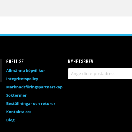
Gofit.se
Nyhetsbrev
Allmänna köpvillkor
Integritetspolicy
Marknadsföringspartnerskap
Söktermer
Beställningar och returer
Kontakta oss
Blog