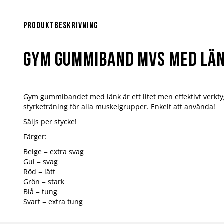
Hoppa
till
början
Produktbeskrivning
av
bildgalleriet
Gym Gummiband MVS med Länk
Gym gummibandet med länk är ett litet men effektivt verkty
styrketräning för alla muskelgrupper. Enkelt att använda!
Säljs per stycke!
Färger:
Beige = extra svag
Gul = svag
Röd = lätt
Grön = stark
Blå = tung
Svart = extra tung