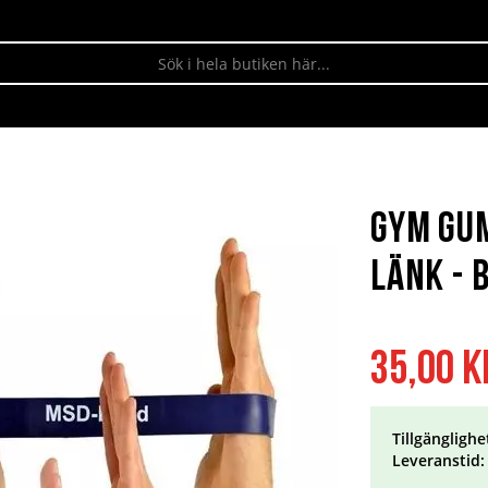
Gym Gu
Länk - 
35,00 k
Tillgänglighe
Leveranstid: