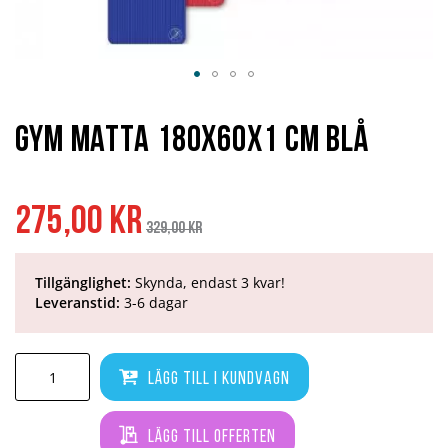
Hoppa
till
början
Gym Matta 180x60x1 cm Blå
av
bildgalleriet
Specialpris
Ordinarie
275,00 kr
pris
329,00 kr
Tillgänglighet:
Skynda, endast 3 kvar!
Leveranstid:
3-6 dagar
Lägg till i kundvagn
Lägg till offerten