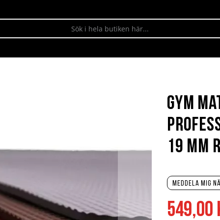
Gym mat
Profess
19 mm 
Meddela mig nä
549,00 