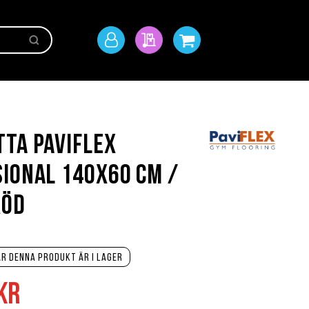
Sök
Mitt
Min offert
Min kundvagn
konto
ta PaviFlex
ional 140x60 cm /
röd
r denna produkt är i lager
kr