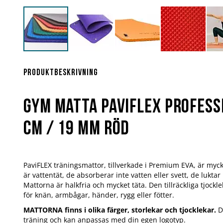
Hoppa
till
början
Produktbeskrivning
av
bildgalleriet
Gym matta PaviFlex Profess
cm / 19 mm röd
PaviFLEX träningsmattor, tillverkade i Premium EVA, är myc
är vattentät, de absorberar inte vatten eller svett, de luktar 
Mattorna är halkfria och mycket täta. Den tillräckliga tjockl
för knän, armbågar, händer, rygg eller fötter.
MATTORNA finns i olika färger, storlekar och tjocklekar.
De
träning och kan anpassas med din egen logotyp.