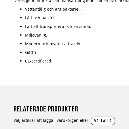
Deras genomtänkta sammansättning leder till en av markn
Vattentålig och antibakteriell.
Lätt och halkfri.
Lätt att transportera och använda.
Miljövänlig.
Modern och mycket attraktiv.
Giftfri.
CE-certifierad.
Relaterade produkter
Välj artiklar att lägga i varukorgen eller
välj alla