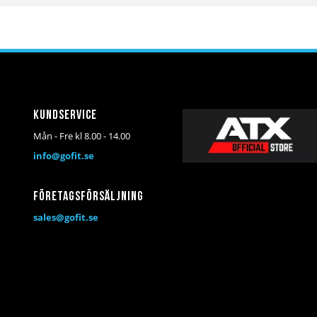
i
i
önskelista
jämför
Kundservice
Mån - Fre kl 8.00 - 14.00
info@gofit.se
Företagsförsäljning
sales@gofit.se