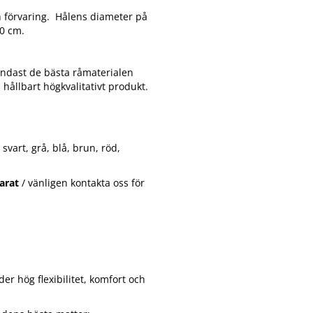
h förvaring. Hålens diameter på
50 cm.
 endast de bästa råmaterialen
 hållbart högkvalitativt produkt.
svart, grå, blå, brun, röd,
parat
/ vänligen kontakta oss för
er hög flexibilitet, komfort och