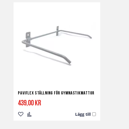
Paviflex Ställning för Gymnastikmattor
439,00 kr
Lägg till
Lägg
Lägg
till
till