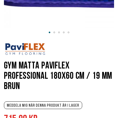
Hoppa
till
början
av
bildgalleriet
Gym matta PaviFlex
Professional 180x60 cm / 19 mm
brun
Meddela mig när denna produkt är i lager