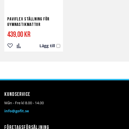
Paviflex Ställning för
Gymnastikmattor
439,00 kr
Lägg till
Lägg
Lägg
till
till
i
i
önskelista
jämför
Kundservice
Mån - Fre kl 8.00 - 14.00
info@gofit.se
Företagsförsäljning