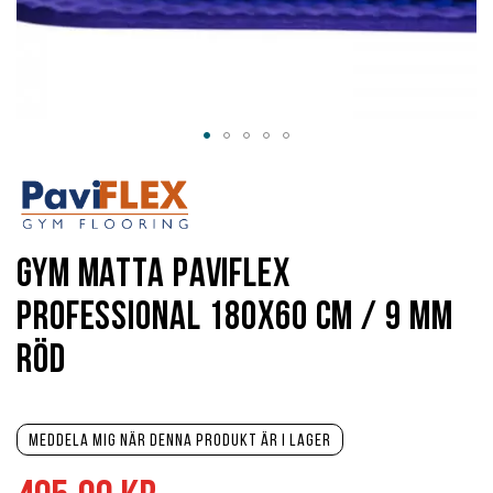
Hoppa
till
början
av
bildgalleriet
Gym matta PaviFlex
Professional 180x60 cm / 9 mm
röd
Meddela mig när denna produkt är i lager