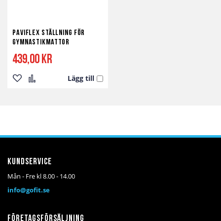
Paviflex Ställning för
Gymnastikmattor
439,00 kr
Lägg till
Lägg
Lägg
till
till
i
i
önskelista
jämför
Kundservice
Mån - Fre kl 8.00 - 14.00
info@gofit.se
Företagsförsäljning