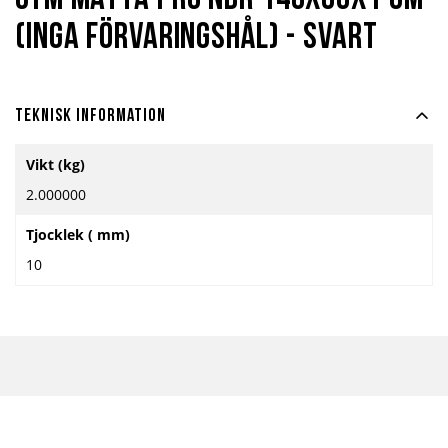
Gym matta Pro NBR 140x60x1 cm
(inga förvaringshål) - Svart
Teknisk information
Mer
Vikt (kg)
information
2.000000
Tjocklek ( mm)
10