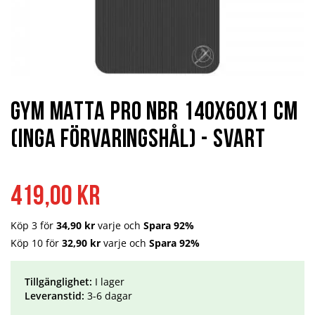
Hoppa
till
början
Gym matta Pro NBR 140x60x1 cm
av
bildgalleriet
(inga förvaringshål) - Svart
419,00 kr
Köp 3 för
34,90 kr
varje och
Spara
92%
Köp 10 för
32,90 kr
varje och
Spara
92%
Tillgänglighet:
I lager
Leveranstid:
3-6 dagar