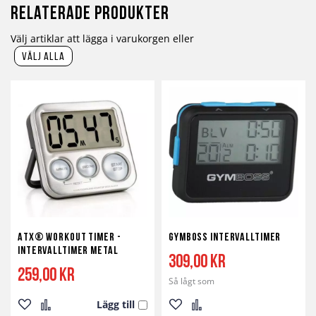
Relaterade produkter
Välj artiklar att lägga i varukorgen eller
välj alla
ATX® Workout Timer -
Gymboss Intervalltimer
Intervalltimer Metal
309,00 kr
259,00 kr
Så lågt som
Lägg till
Lägg
Lägg
Lägg
Lägg