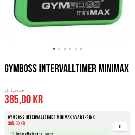
Hoppa
till
början
Gymboss Intervalltimer Minimax
av
bildgalleriet
Så lågt som
385,00 kr
Gymboss Intervalltimer Minimax svart/pink
385,00 kr
Tillgänglighet:
I lager