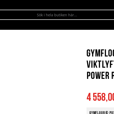
Gymfl
Viktly
Power 
4 558,0
Gymfloor® Pus