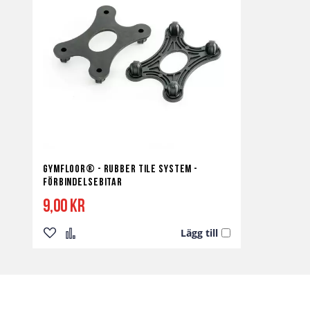
Gymfloor® - Rubber Tile System -
Förbindelsebitar
9,00 kr
Lägg till
Lägg
Lägg
till
till
i
i
önskelista
jämför