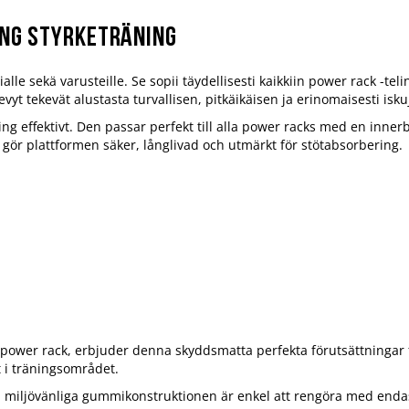
ung styrketräning
le sekä varusteille. Se sopii täydellisesti kaikkiin power rack -tel
yt tekevät alustasta turvallisen, pitkäikäisen ja erinomaisesti isk
ing effektivt. Den passar perfekt till alla power racks med en inn
gör plattformen säker, långlivad och utmärkt för stötabsorbering.
t i power rack, erbjuder denna skyddsmatta perfekta förutsättningar
t i träningsområdet.
en miljövänliga gummikonstruktionen är enkel att rengöra med endas