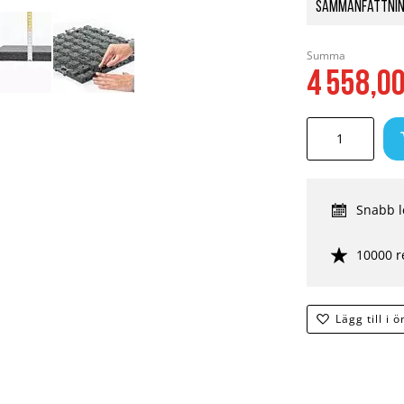
Sammanfattni
Summa
4 558,0
Snabb l
10000 r
Lägg till i 