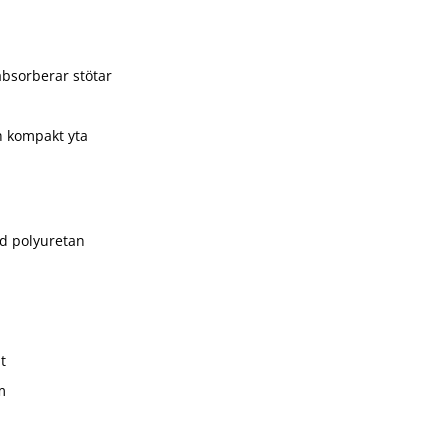
absorberar stötar
h kompakt yta
d polyuretan
t
m