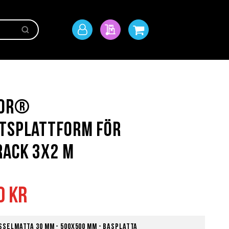
Sök
Mitt
Min offert
Min kundvagn
konto
oor®
ftsplattform för
Rack 3x2 m
0 kr
selmatta 30 mm - 500x500 mm - Basplatta