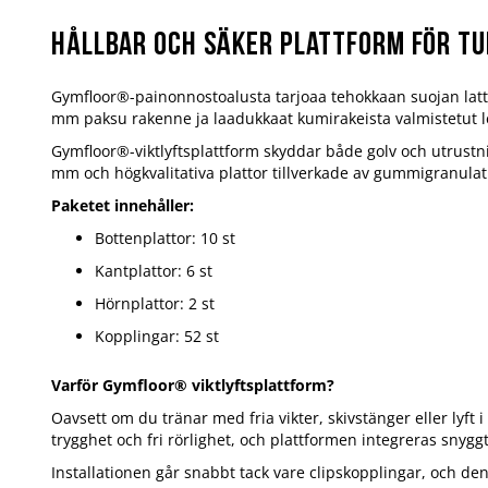
Hållbar och säker plattform för t
Gymfloor®-painonnostoalusta tarjoaa tehokkaan suojan lattial
mm paksu rakenne ja laadukkaat kumirakeista valmistetut lev
Gymfloor®-viktlyftsplattform skyddar både golv och utrustn
mm och högkvalitativa plattor tillverkade av gummigranulat 
Paketet innehåller:
Bottenplattor: 10 st
Kantplattor: 6 st
Hörnplattor: 2 st
Kopplingar: 52 st
Varför Gymfloor® viktlyftsplattform?
Oavsett om du tränar med fria vikter, skivstänger eller lyf
trygghet och fri rörlighet, och plattformen integreras snygg
Installationen går snabbt tack vare clipskopplingar, och d