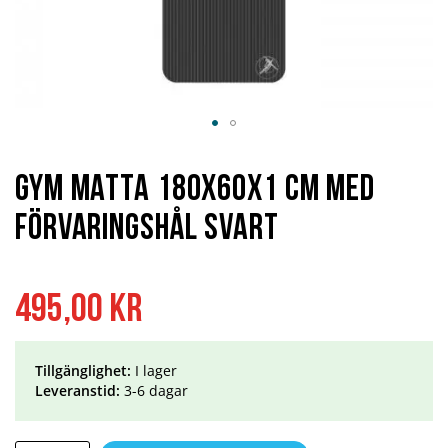
Hoppa
till
början
Gym Matta 180x60x1 cm med
av
bildgalleriet
förvaringshål Svart
495,00 kr
Tillgänglighet:
I lager
Leveranstid:
3-6 dagar