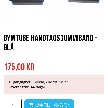
Hoppa
till
början
Gymtube Handtagsgummiband -
av
bildgalleriet
Blå
175,00 kr
Tillgänglighet:
Skynda, endast 2 kvar!
Leveranstid:
3-6 dagar
Lägg till i kundvagn