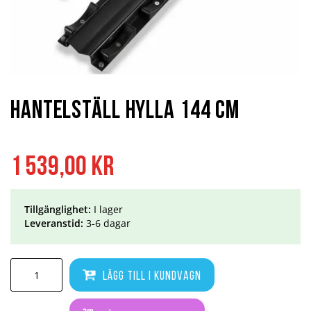
Hoppa
till
början
Hantelställ Hylla 144 cm
av
bildgalleriet
1 539,00 kr
Tillgänglighet:
I lager
Leveranstid:
3-6 dagar
Lägg till i kundvagn