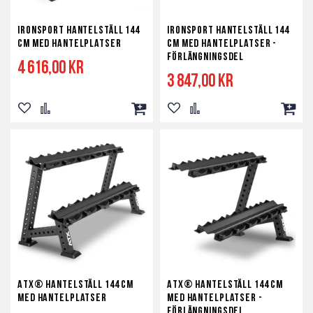
Ironsport Hantelställ 144
Ironsport Hantelställ 144
cm med hantelplatser
cm med hantelplatser -
förlängningsdel
4 616,00 kr
3 847,00 kr
Lägg
Lägg
Lägg
Lägg
Lägg
Lägg
till
till
till
till
till
till
i
i
i
i
i
i
önskelista
jämför
kundvagn
önskelista
jämför
kundv
ATX® Hantelställ 144 cm
ATX® Hantelställ 144 cm
med hantelplatser
med hantelplatser -
förlängningsdel