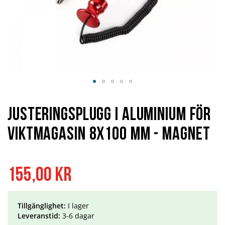
Hoppa
till
början
Justeringsplugg i Aluminium för
av
bildgalleriet
Viktmagasin 8x100 mm - magnet
155,00 kr
Tillgänglighet:
I lager
Leveranstid:
3-6 dagar