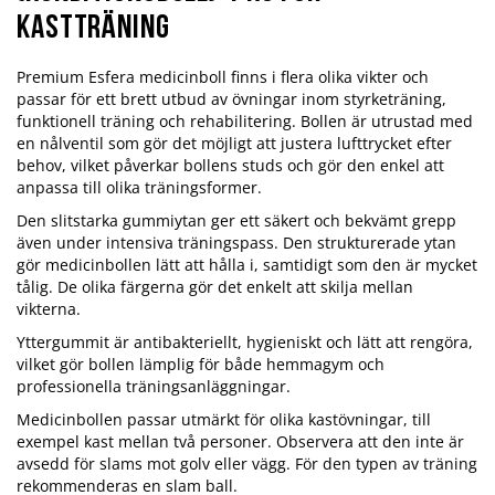
kastträning
Premium Esfera medicinboll finns i flera olika vikter och
passar för ett brett utbud av övningar inom styrketräning,
funktionell träning och rehabilitering. Bollen är utrustad med
en nålventil som gör det möjligt att justera lufttrycket efter
behov, vilket påverkar bollens studs och gör den enkel att
anpassa till olika träningsformer.
Den slitstarka gummiytan ger ett säkert och bekvämt grepp
även under intensiva träningspass. Den strukturerade ytan
gör medicinbollen lätt att hålla i, samtidigt som den är mycket
tålig. De olika färgerna gör det enkelt att skilja mellan
vikterna.
Yttergummit är antibakteriellt, hygieniskt och lätt att rengöra,
vilket gör bollen lämplig för både hemmagym och
professionella träningsanläggningar.
Medicinbollen passar utmärkt för olika kastövningar, till
exempel kast mellan två personer. Observera att den inte är
avsedd för slams mot golv eller vägg. För den typen av träning
rekommenderas en slam ball.