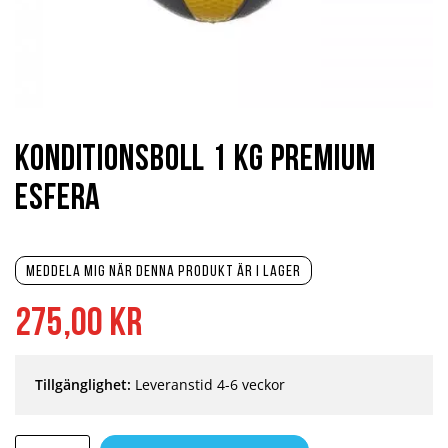
Hoppa
till
början
Konditionsboll 1 kg Premium
av
bildgalleriet
Esfera
Meddela mig när denna produkt är i lager
275,00 kr
Tillgänglighet:
Leveranstid 4-6 veckor