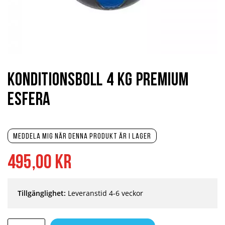
Hoppa
till
början
Konditionsboll 4 kg Premium
av
bildgalleriet
Esfera
Meddela mig när denna produkt är i lager
495,00 kr
Tillgänglighet:
Leveranstid 4-6 veckor