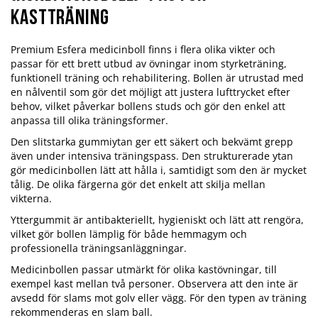
kastträning
Premium Esfera medicinboll finns i flera olika vikter och
passar för ett brett utbud av övningar inom styrketräning,
funktionell träning och rehabilitering. Bollen är utrustad med
en nålventil som gör det möjligt att justera lufttrycket efter
behov, vilket påverkar bollens studs och gör den enkel att
anpassa till olika träningsformer.
Den slitstarka gummiytan ger ett säkert och bekvämt grepp
även under intensiva träningspass. Den strukturerade ytan
gör medicinbollen lätt att hålla i, samtidigt som den är mycket
tålig. De olika färgerna gör det enkelt att skilja mellan
vikterna.
Yttergummit är antibakteriellt, hygieniskt och lätt att rengöra,
vilket gör bollen lämplig för både hemmagym och
professionella träningsanläggningar.
Medicinbollen passar utmärkt för olika kastövningar, till
exempel kast mellan två personer. Observera att den inte är
avsedd för slams mot golv eller vägg. För den typen av träning
rekommenderas en slam ball.