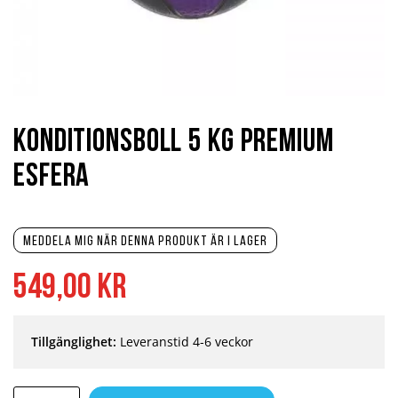
Hoppa
till
början
Konditionsboll 5 kg Premium
av
bildgalleriet
Esfera
Meddela mig när denna produkt är i lager
549,00 kr
Tillgänglighet:
Leveranstid 4-6 veckor