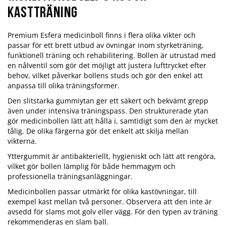
kastträning
Premium Esfera medicinboll finns i flera olika vikter och
passar för ett brett utbud av övningar inom styrketräning,
funktionell träning och rehabilitering. Bollen är utrustad med
en nålventil som gör det möjligt att justera lufttrycket efter
behov, vilket påverkar bollens studs och gör den enkel att
anpassa till olika träningsformer.
Den slitstarka gummiytan ger ett säkert och bekvämt grepp
även under intensiva träningspass. Den strukturerade ytan
gör medicinbollen lätt att hålla i, samtidigt som den är mycket
tålig. De olika färgerna gör det enkelt att skilja mellan
vikterna.
Yttergummit är antibakteriellt, hygieniskt och lätt att rengöra,
vilket gör bollen lämplig för både hemmagym och
professionella träningsanläggningar.
Medicinbollen passar utmärkt för olika kastövningar, till
exempel kast mellan två personer. Observera att den inte är
avsedd för slams mot golv eller vägg. För den typen av träning
rekommenderas en slam ball.