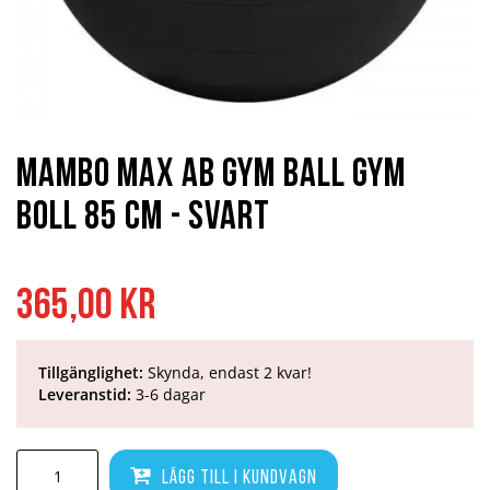
Hoppa
till
början
MAMBO Max Ab Gym Ball Gym
av
bildgalleriet
Boll 85 cm - Svart
365,00 kr
Tillgänglighet:
Skynda, endast 2 kvar!
Leveranstid:
3-6 dagar
Lägg till i kundvagn