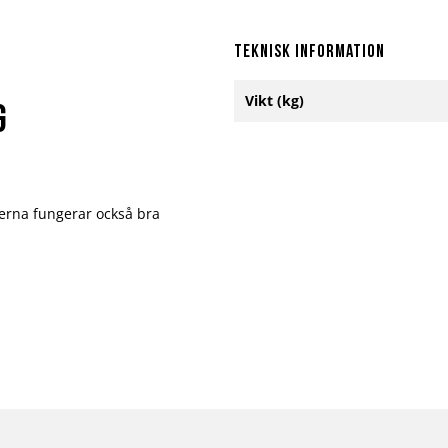
Teknisk information
Mer
Vikt (kg)
information
G
erna fungerar också bra