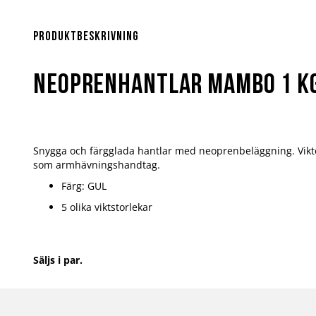
Hoppa
till
början
Produktbeskrivning
av
bildgalleriet
Neoprenhantlar Mambo 1 K
Snygga och färgglada hantlar med neoprenbeläggning. Vikt
som armhävningshandtag.
Färg: GUL
5 olika viktstorlekar
Säljs i par.