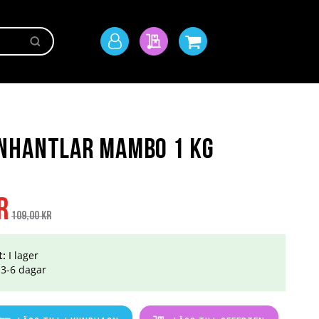
Sök
Mitt
Min offert
Min kundvagn
konto
nhantlar Mambo 1 kg
Ordinarie
r
pris
109,00 kr
t:
I lager
3-6 dagar