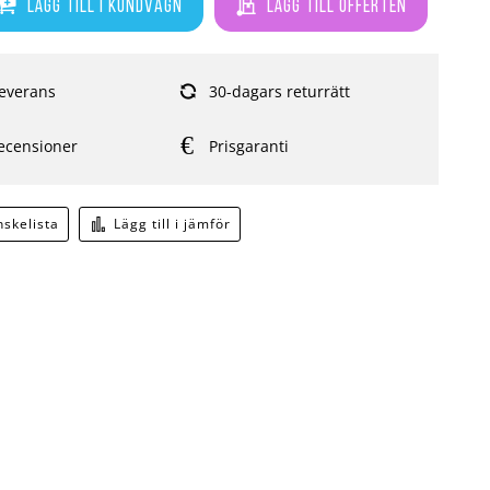
Lägg till i kundvagn
Lägg till offerten
everans
30-dagars returrätt
ecensioner
Prisgaranti
önskelista
Lägg till i jämför