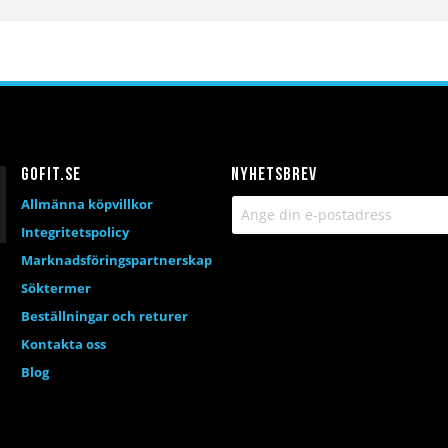
Gofit.se
Nyhetsbrev
Allmänna köpvillkor
Integritetspolicy
Marknadsföringspartnerskap
Söktermer
Beställningar och returer
Kontakta oss
Blog