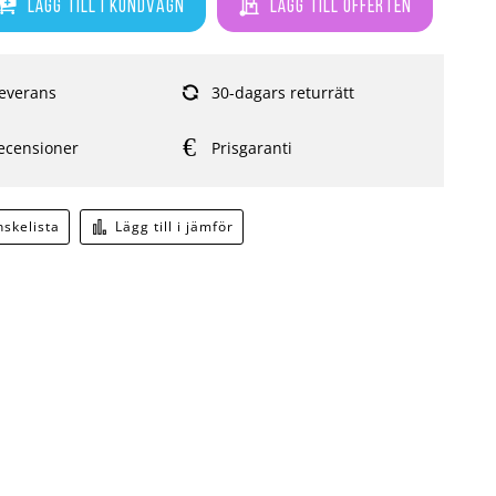
Lägg till i kundvagn
Lägg till offerten
everans
30-dagars returrätt
ecensioner
Prisgaranti
önskelista
Lägg till i jämför