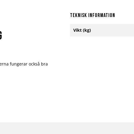
Teknisk information
Mer
Vikt (kg)
information
G
erna fungerar också bra