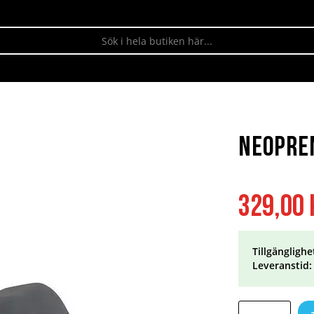
Neopre
Specialpris
329,00 
Tillgänglighe
Leveranstid: