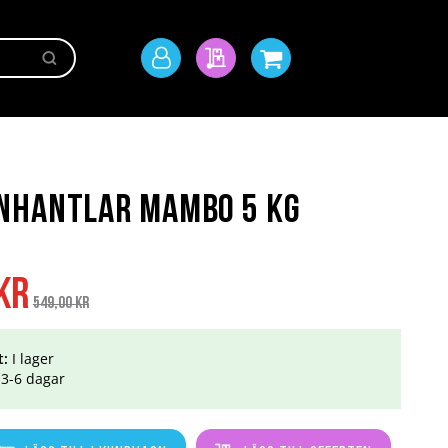
Sök
Mitt
Min offert
Min kundvagn
konto
nhantlar Mambo 5 kg
Ordinarie
kr
pris
549,00 kr
t:
I lager
3-6 dagar