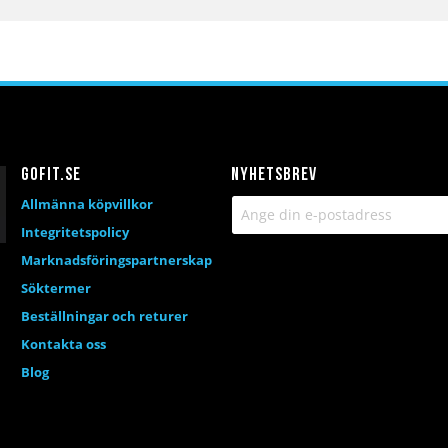
Gofit.se
Nyhetsbrev
Allmänna köpvillkor
Integritetspolicy
Marknadsföringspartnerskap
Söktermer
Beställningar och returer
Kontakta oss
Blog