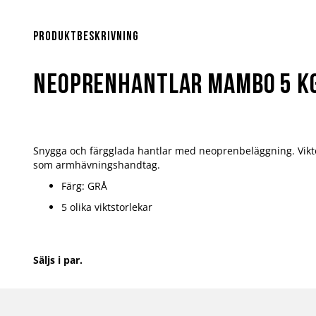
Hoppa
till
början
Produktbeskrivning
av
bildgalleriet
Neoprenhantlar Mambo 5 K
Snygga och färgglada hantlar med neoprenbeläggning. Vikt
som armhävningshandtag.
Färg: GRÅ
5 olika viktstorlekar
Säljs i par.