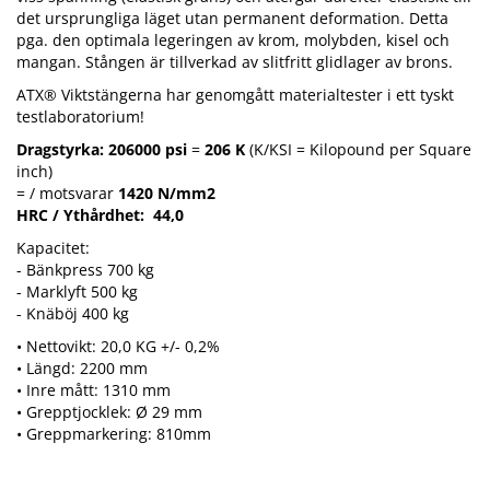
det ursprungliga läget utan permanent deformation.
Detta
pga. den optimala legeringen av k
rom, molybden, kisel och
mangan. Stången är tillverkad av slitfritt glidlager av brons.
ATX® Viktstängerna har genomgått materialtester i ett tyskt
testlaboratorium!
Dragstyrka
:
206000 psi
=
206 K
(K/KSI = Kilopound per Square
inch)
= / motsvarar
1420 N/mm2
HRC / Ythårdhet: 44,0
Kapacitet:
- Bänkpress 700 kg
- Marklyft 500 kg
- Knäböj 400 kg
• Nettovikt: 20,0 KG +/- 0,2%
• Längd: 2200 mm
• Inre mått: 1310 mm
• Grepptjocklek: Ø 29 mm
• Greppmarkering: 810mm