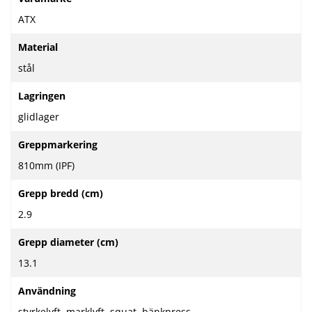
ATX
Material
stål
Lagringen
glidlager
Greppmarkering
810mm (IPF)
Grepp bredd (cm)
2.9
Grepp diameter (cm)
13.1
Användning
styrkelyft, marklyft, squat, bänkpress