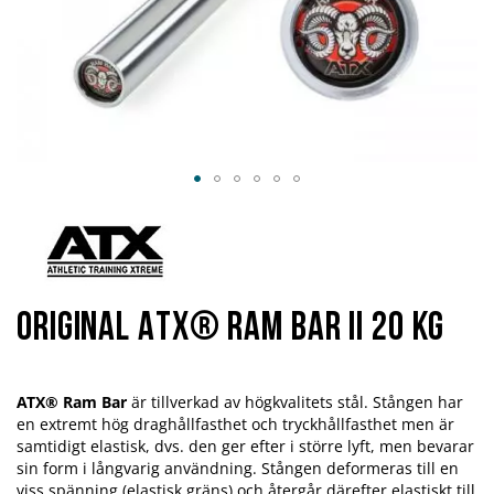
Hoppa
till
början
av
bildgalleriet
Original ATX® Ram Bar II 20 kg
ATX® Ram Bar
är tillverkad av högkvalitets stål.
Stången har
en extremt hög draghållfasthet och tryckhållfasthet men är
samtidigt elastisk, dvs. den ger efter i större lyft, men bevarar
sin form i långvarig användning.
Stången deformeras till en
viss spänning (elastisk gräns) och
återgår därefter elastiskt till