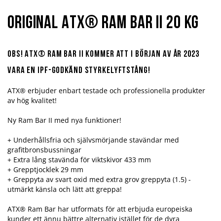
Original ATX® Ram Bar II 20 kg
OBS! ATX® Ram Bar II kommer att i början av år 2023
vara en IPF-godkänd styrkelyftstång!
ATX® erbjuder enbart testade och professionella produkter
av hög kvalitet!
Ny Ram Bar II med nya funktioner!
+ Underhållsfria och självsmörjande stavändar med
grafitbronsbussningar
+ Extra lång stavända för viktskivor 433 mm
+ Grepptjocklek 29 mm
+ Greppyta av svart oxid med extra grov greppyta (1.5) -
utmärkt känsla och lätt att greppa!
ATX® Ram Bar har utformats för att erbjuda europeiska
kunder ett ännu bättre alternativ istället för de dyra