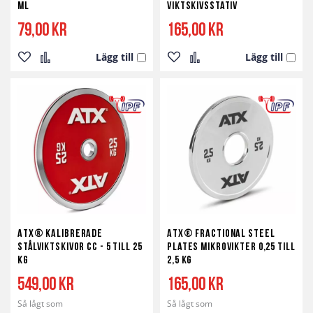
ml
Viktskivsstativ
79,00 kr
165,00 kr
Lägg till
Lägg till
Lägg
Lägg
Lägg
Lägg
till
till
till
till
i
i
i
i
önskelista
jämför
önskelista
jämför
ATX® Kalibrerade
ATX® Fractional Steel
Stålviktskivor CC - 5 till 25
Plates mikrovikter 0,25 till
kg
2,5 kg
549,00 kr
165,00 kr
Så lågt som
Så lågt som