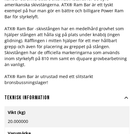
amerikanska skivstängerna. ATX® Ram Bar är ett tyskt
exempel på hur man gör en bättre och billigare Power Ram
Bar för styrkelyft.
ATX® Ram Bar -skivstången har en medelhård grovhet som
hjälper stången att hålla sig på plats under knäböj (ingen
glidning).
Räfflingen i mitten hjälper för ett mer hållbart
grepp och även för placering av greppet på stången.
Skivstången har de officiella markeringarna som används
inom styrkelyft på 810 mm samt en djupare grovbearbetning
än vanligt.
ATX® Ram Bar är utrustad med ett slitstarkt
bronsbussningslager!
Teknisk information
Mer
Vikt (kg)
information
20.000000
Varumärke