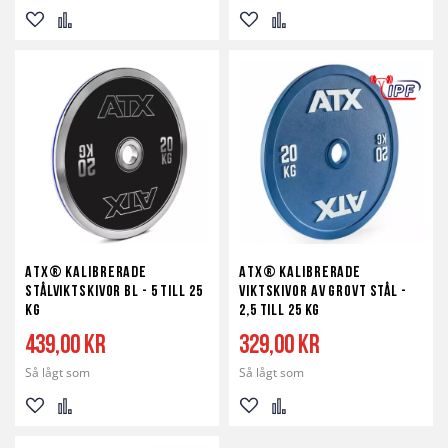
Lägg
Lägg
Lägg
Lägg
till
till
till
till
i
i
i
i
önskelista
jämför
önskelista
jämför
ATX® Kalibrerade
ATX® Kalibrerade
Stålviktskivor BL - 5 till 25
Viktskivor av Grovt Stål -
kg
2,5 till 25 kg
439,00 kr
329,00 kr
Så lågt som
Så lågt som
Lägg
Lägg
Lägg
Lägg