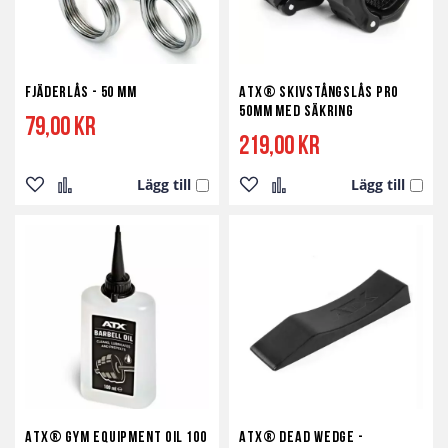
Fjäderlås - 50 mm
ATX® Skivstångslås Pro
50mm med Säkring
79,00 kr
219,00 kr
Lägg till
Lägg till
Lägg
Lägg
Lägg
Lägg
till
till
till
till
i
i
i
i
önskelista
jämför
önskelista
jämför
ATX® Gym Equipment Oil 100
ATX® Dead Wedge -