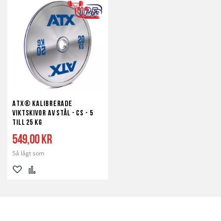
till
till
till
till
i
i
i
i
önskelista
jämför
önskelista
jämför
ATX® Kalibrerade
Viktskivor av Stål - CS - 5
till 25 kg
549,00 kr
Så lågt som
Lägg
Lägg
till
till
i
i
önskelista
jämför