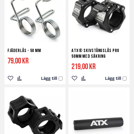
Fjäderlås - 50 mm
ATX® Skivstångslås Pro
50mm med Säkring
79,00 kr
219,00 kr
Lägg till
Lägg till
Lägg
Lägg
Lägg
Lägg
till
till
till
till
i
i
i
i
önskelista
jämför
önskelista
jämför