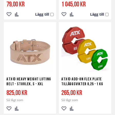
79,00 kr
1 045,00 kr
Lägg till
Lägg till
Lägg
Lägg
Lägg
Lägg
till
till
till
till
i
i
i
i
önskelista
jämför
önskelista
jämför
ATX® Heavy Weight Lifting
ATX® Add-On Flex Plate
Belt - Storlek, S - XXL
Tilläggsvikter 0,25 - 1 kg
825,00 kr
265,00 kr
Så lågt som
Så lågt som
Lägg
Lägg
Lägg
Lägg