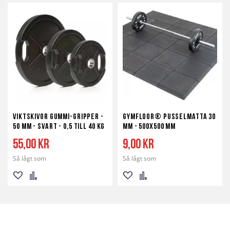
till
till
till
till
i
i
i
i
önskelista
jämför
önskelista
jämför
Viktskivor Gummi-Gripper -
Gymfloor® Pusselmatta 30
50 mm - svart - 0,5 till 40 kg
mm - 500x500 mm
55,00 kr
9,00 kr
Så lågt som
Så lågt som
Lägg
Lägg
Lägg
Lägg
till
till
till
till
i
i
i
i
önskelista
jämför
önskelista
jämför