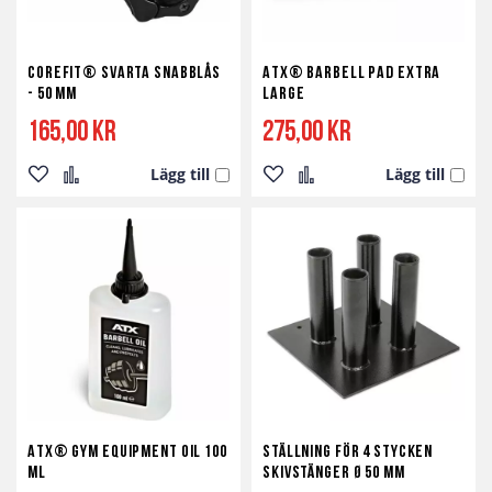
Corefit® Svarta Snabblås
ATX® Barbell Pad Extra
- 50 mm
Large
165,00 kr
275,00 kr
Lägg till
Lägg till
Lägg
Lägg
Lägg
Lägg
till
till
till
till
i
i
i
i
önskelista
jämför
önskelista
jämför
ATX® Gym Equipment Oil 100
Ställning för 4 stycken
ml
Skivstänger ø 50 mm