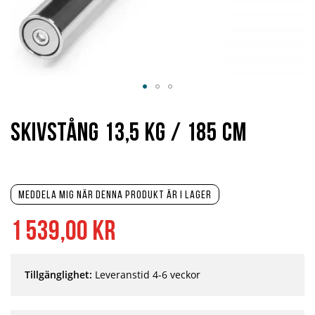
Hoppa
till
början
Skivstång 13,5 kg / 185 cm
av
bildgalleriet
Meddela mig när denna produkt är i lager
1 539,00 kr
Tillgänglighet:
Leveranstid 4-6 veckor