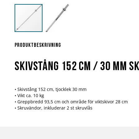
Hoppa
till
början
Produktbeskrivning
av
bildgalleriet
Skivstång 152 cm / 30 mm s
• Skivstång 152 cm, tjocklek 30 mm
• Vikt ca. 10 kg
• Greppbredd 93,5 cm och område för viktskivor 28 cm
• Skruvändor, inkluderar 2 st skruvlås