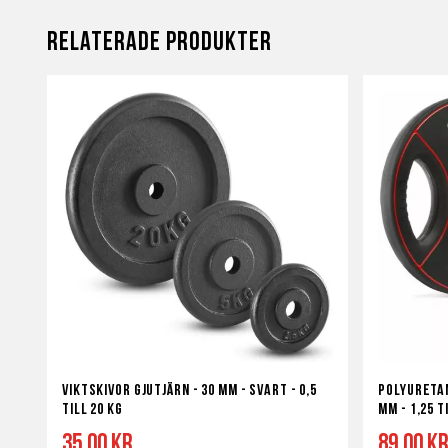
Relaterade produkter
Viktskivor Gjutjärn - 30 mm - svart - 0,5
Polyuretan
till 20 kg
mm - 1,25 t
35,00 kr
89,00 k