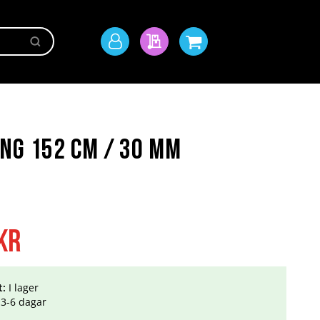
Sök
Mitt
Min offert
Min kundvagn
konto
ng 152 cm / 30 mm
kr
t:
I lager
3-6 dagar