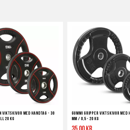
 viktskivor med Handtag - 30
Gummi Gripper Viktskivor med 
ill 20 kg
mm / 0,5 - 20 kg
r
35,00 kr