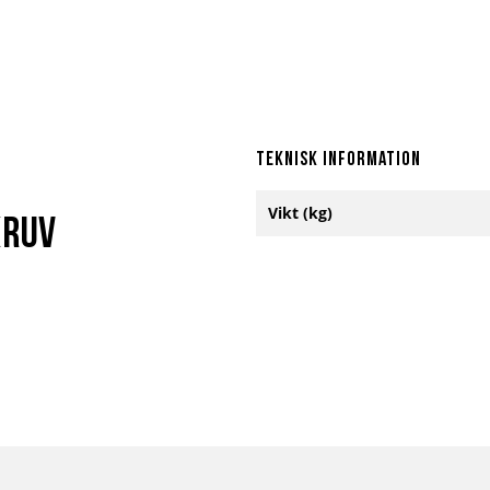
Teknisk information
Mer
Vikt (kg)
information
kruv