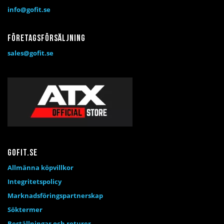
info@gofit.se
Företagsförsäljning
sales@gofit.se
Gofit.se
Allmänna köpvillkor
Integritetspolicy
Marknadsföringspartnerskap
Söktermer
Beställningar och returer